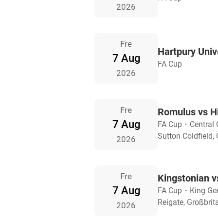
2026
Fre
Hartpury Univ
7 Aug
FA Cup
2026
Fre
Romulus vs H
7 Aug
FA Cup
・
Central
Sutton Coldfield,
2026
Fre
Kingstonian v
7 Aug
FA Cup
・
King Geo
Reigate, Großbrit
2026