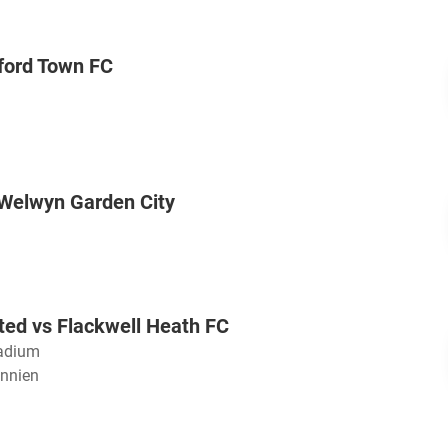
rford Town FC
 Welwyn Garden City
ted vs Flackwell Heath FC
adium
annien