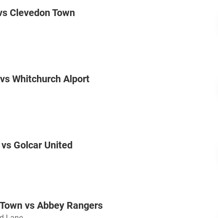
 vs Clevedon Town
vs Whitchurch Alport
vs Golcar United
 Town vs Abbey Rangers
d Lane