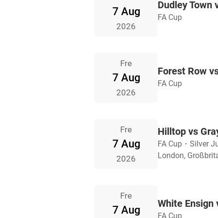
Dudley Town v
7 Aug
FA Cup
2026
Fre
Forest Row v
7 Aug
FA Cup
2026
Fre
Hilltop vs Gra
7 Aug
FA Cup
・
Silver J
London, Großbrit
2026
Fre
White Ensign 
7 Aug
FA Cup