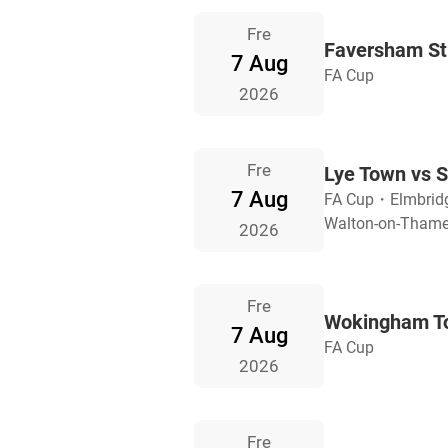
Fre
Faversham St
7 Aug
FA Cup
2026
Fre
Lye Town vs S
7 Aug
FA Cup
・
Elmbrid
Walton-on-Thames
2026
Fre
Wokingham T
7 Aug
FA Cup
2026
Fre