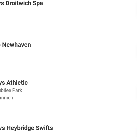
s Droitwich Spa
s Newhaven
ys Athletic
ubilee Park
annien
vs Heybridge Swifts