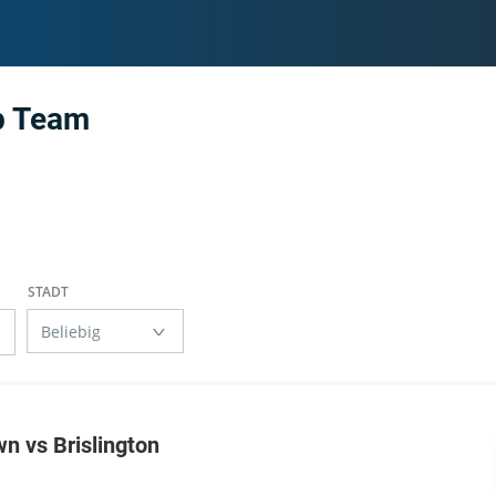
p Team
n vs Brislington