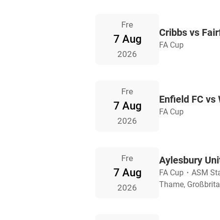
Fre
Cribbs vs Fai
7 Aug
FA Cup
2026
Fre
Enfield FC vs
7 Aug
FA Cup
2026
Fre
Aylesbury Uni
7 Aug
FA Cup
・
ASM St
Thame, Großbrit
2026