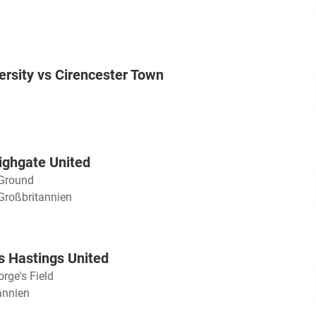
ersity vs Cirencester Town
ighgate United
 Ground
 Großbritannien
s Hastings United
rge's Field
annien