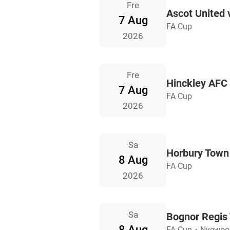
Fre
Ascot United
7 Aug
FA Cup
2026
Fre
Hinckley AFC 
7 Aug
FA Cup
2026
Sa
Horbury Town 
8 Aug
FA Cup
2026
Sa
Bognor Regis
8 Aug
FA Cup
・
Nyewoo