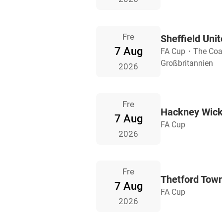
Fre
Sheffield Uni
7 Aug
FA Cup
・
The Coa
Großbritannien
2026
Fre
Hackney Wick
7 Aug
FA Cup
2026
Fre
Thetford Town
7 Aug
FA Cup
2026