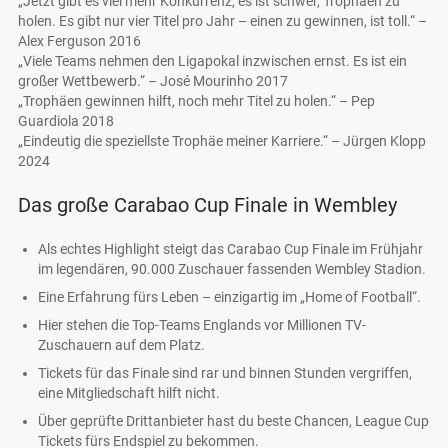
„Jetzt gibt es viel mehr Konkurrenz, es ist schwer, Trophäen zu
holen. Es gibt nur vier Titel pro Jahr – einen zu gewinnen, ist toll.“ –
Alex Ferguson 2016
„Viele Teams nehmen den Ligapokal inzwischen ernst. Es ist ein
großer Wettbewerb.“ – José Mourinho 2017
„Trophäen gewinnen hilft, noch mehr Titel zu holen.“ – Pep
Guardiola 2018
„Eindeutig die speziellste Trophäe meiner Karriere.“ – Jürgen Klopp
2024
Das große Carabao Cup Finale in Wembley
Als echtes Highlight steigt das Carabao Cup Finale im Frühjahr
im legendären, 90.000 Zuschauer fassenden Wembley Stadion.
Eine Erfahrung fürs Leben – einzigartig im „Home of Football“.
Hier stehen die Top-Teams Englands vor Millionen TV-
Zuschauern auf dem Platz.
Tickets für das Finale sind rar und binnen Stunden vergriffen,
eine Mitgliedschaft hilft nicht.
Über geprüfte Drittanbieter hast du beste Chancen, League Cup
Tickets fürs Endspiel zu bekommen.