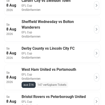
Cardiff City vs Swindon Town
Sa
8 Aug
EFL Cup
Großbritannien
2026
Sheffield Wednesday vs Bolton
Sa
Wanderers
8 Aug
EFL Cup
2026
Großbritannien
Derby County vs Lincoln City FC
Sa
8 Aug
EFL Cup
Großbritannien
2026
West Ham United vs Portsmouth
Sa
EFL Cup
8 Aug
Großbritannien
2026
aus $16
147 verfügbare Tickets
Bristol Rovers vs Peterborough United
Sa
8 Aug
EFL Cup