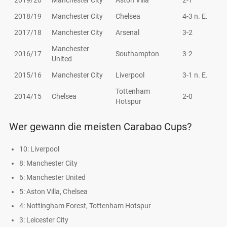
2019/20
Manchester City
Aston Villa
2-1
2018/19
Manchester City
Chelsea
4-3 n. E.
2017/18
Manchester City
Arsenal
3-2
Manchester
2016/17
Southampton
3-2
United
2015/16
Manchester City
Liverpool
3-1 n. E.
Tottenham
2014/15
Chelsea
2-0
Hotspur
Wer gewann die meisten Carabao Cups?
10: Liverpool
8: Manchester City
6: Manchester United
5: Aston Villa, Chelsea
4: Nottingham Forest, Tottenham Hotspur
3: Leicester City