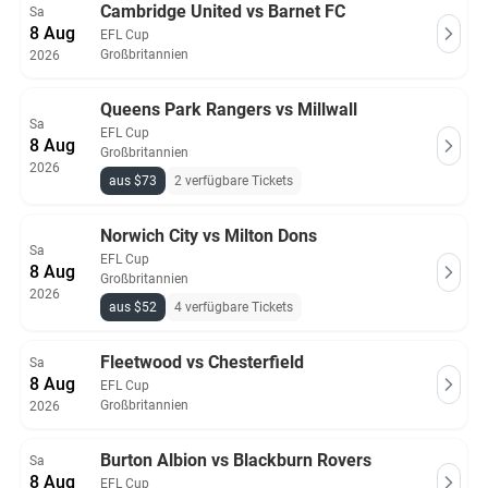
Cambridge United vs Barnet FC
Sa
8 Aug
EFL Cup
Großbritannien
2026
Queens Park Rangers vs Millwall
Sa
EFL Cup
8 Aug
Großbritannien
2026
aus $73
2 verfügbare Tickets
Norwich City vs Milton Dons
Sa
EFL Cup
8 Aug
Großbritannien
2026
aus $52
4 verfügbare Tickets
Fleetwood vs Chesterfield
Sa
8 Aug
EFL Cup
Großbritannien
2026
Burton Albion vs Blackburn Rovers
Sa
8 Aug
EFL Cup