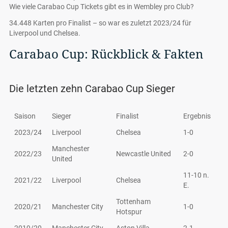
Wie viele Carabao Cup Tickets gibt es in Wembley pro Club?
34.448 Karten pro Finalist – so war es zuletzt 2023/24 für
Liverpool und Chelsea.
Carabao Cup: Rückblick & Fakten
Die letzten zehn Carabao Cup Sieger
Saison
Sieger
Finalist
Ergebnis
2023/24
Liverpool
Chelsea
1-0
Manchester
2022/23
Newcastle United
2-0
United
11-10 n.
2021/22
Liverpool
Chelsea
E.
Tottenham
2020/21
Manchester City
1-0
Hotspur