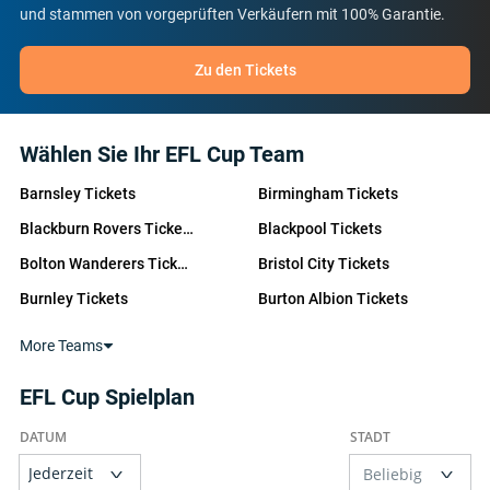
und stammen von vorgeprüften Verkäufern mit 100% Garantie.
Zu den Tickets
Wählen Sie Ihr EFL Cup Team
Barnsley Tickets
Birmingham Tickets
Blackburn Rovers Tickets
Blackpool Tickets
Bolton Wanderers Tickets
Bristol City Tickets
Burnley Tickets
Burton Albion Tickets
Cardiff City Tickets
Charlton Athletic Tickets
More Teams
Derby County Tickets
Huddersfield Tickets
EFL Cup Spielplan
Leicester City Tickets
Luton Tickets
Middlesbrough Tickets
Millwall Tickets
Norwich City Tickets
Peterborough United Tickets