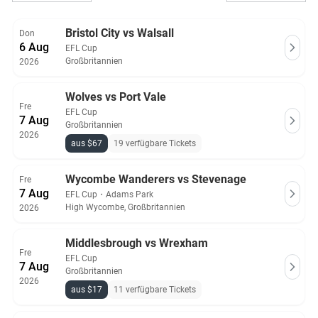
Queens Park Rangers Tickets
Reading FC Tickets
Bristol City vs Walsall
Don
Sheffield United Tickets
Sheffield Wednesday Tickets
6 Aug
EFL Cup
Southampton Tickets
Stoke City Tickets
Großbritannien
2026
Swansea City Tickets
Watford Tickets
Wolves vs Port Vale
West Bromwich Albion Tickets
West Ham United Tickets
Fre
EFL Cup
7 Aug
Wolves Tickets
Großbritannien
2026
aus $67
19 verfügbare Tickets
Wycombe Wanderers vs Stevenage
Fre
7 Aug
EFL Cup
・
Adams Park
High Wycombe, Großbritannien
2026
Middlesbrough vs Wrexham
Fre
EFL Cup
7 Aug
Großbritannien
2026
aus $17
11 verfügbare Tickets