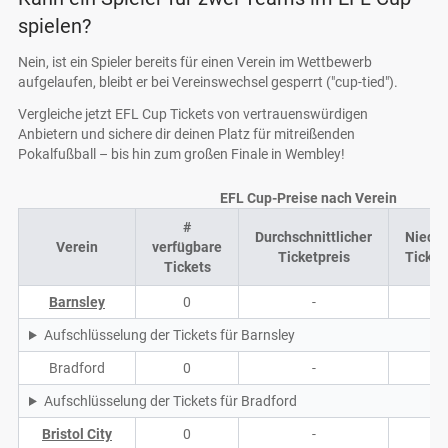
spielen?
Nein, ist ein Spieler bereits für einen Verein im Wettbewerb
aufgelaufen, bleibt er bei Vereinswechsel gesperrt ("cup-tied").
Vergleiche jetzt EFL Cup Tickets von vertrauenswürdigen
Anbietern und sichere dir deinen Platz für mitreißenden
Pokalfußball – bis hin zum großen Finale in Wembley!
EFL Cup-Preise nach Verein
#
Durchschnittlicher
Niedri
Verein
verfügbare
Ticketpreis
Ticket
Tickets
Barnsley
0
-
-
Aufschlüsselung der Tickets für Barnsley
Bradford
0
-
-
Aufschlüsselung der Tickets für Bradford
Bristol City
0
-
-