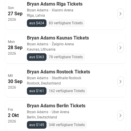
Bryan Adams Rīga Tickets
Son
Bryan Adams
・
Xiaomi Arena
27 Sep
Rīga, Latvia
2026
aus $424
83 verfügbare Tickets
Bryan Adams Kaunas Tickets
Mon
Bryan Adams
・
Žalgirio Arena
28 Sep
Kaunas, Lithuania
2026
aus $363
78 verfügbare Tickets
Bryan Adams Rostock Tickets
Mit
Bryan Adams
・
Stadthalle Rostock
30 Sep
Rostock, Deutschland
2026
aus $161
162 verfügbare Tickets
Bryan Adams Berlin Tickets
Fre
Bryan Adams
・
Uber Arena
2 Okt
Berlin, Deutschland
2026
aus $145
348 verfügbare Tickets