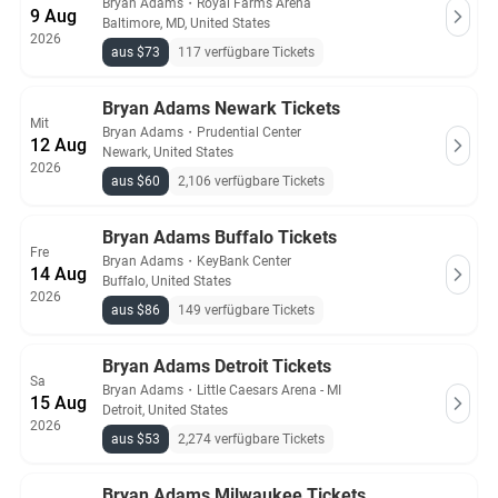
Bryan Adams
・
Royal Farms Arena
9 Aug
Baltimore, MD, United States
2026
aus $73
117 verfügbare Tickets
Bryan Adams Newark Tickets
Mit
Bryan Adams
・
Prudential Center
12 Aug
Newark, United States
2026
aus $60
2,106 verfügbare Tickets
Bryan Adams Buffalo Tickets
Fre
Bryan Adams
・
KeyBank Center
14 Aug
Buffalo, United States
2026
aus $86
149 verfügbare Tickets
Bryan Adams Detroit Tickets
Sa
Bryan Adams
・
Little Caesars Arena - MI
15 Aug
Detroit, United States
2026
aus $53
2,274 verfügbare Tickets
Bryan Adams Milwaukee Tickets