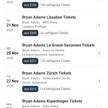
2026
aus $196
190 verfügbare Tickets
Bryan Adams Lissabon Tickets
Sa
Bryan Adams
・
MEO Arena
21 Nov
Lissabon, Portugal
2026
aus $345
44 verfügbare Tickets
Bryan Adams Le Grand-Saconnex Tickets
Mit
Bryan Adams
・
Arena de Genève
25 Nov
Le Grand-Saconnex, Switzerland
2026
aus $251
170 verfügbare Tickets
Bryan Adams Zürich Tickets
Fre
Bryan Adams
・
Hallenstadion Zürich
27 Nov
Zürich, Switzerland
2026
aus $213
214 verfügbare Tickets
Bryan Adams Kopenhagen Tickets
Mon
Bryan Adams
・
Royal Arena