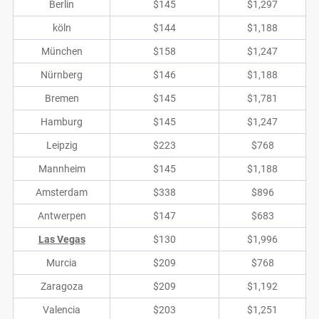
Berlin
$145
$1,297
köln
$144
$1,188
München
$158
$1,247
Nürnberg
$146
$1,188
Bremen
$145
$1,781
Hamburg
$145
$1,247
Leipzig
$223
$768
Mannheim
$145
$1,188
Amsterdam
$338
$896
Antwerpen
$147
$683
Las Vegas
$130
$1,996
Murcia
$209
$768
Zaragoza
$209
$1,192
Valencia
$203
$1,251