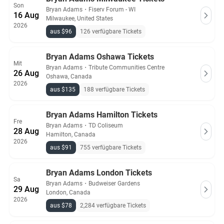
Son
Bryan Adams
・
Fiserv Forum - WI
16 Aug
Milwaukee, United States
2026
aus $96
126 verfügbare Tickets
Bryan Adams Oshawa Tickets
Mit
Bryan Adams
・
Tribute Communities Centre
26 Aug
Oshawa, Canada
2026
aus $135
188 verfügbare Tickets
Bryan Adams Hamilton Tickets
Fre
Bryan Adams
・
TD Coliseum
28 Aug
Hamilton, Canada
2026
aus $91
755 verfügbare Tickets
Bryan Adams London Tickets
Sa
Bryan Adams
・
Budweiser Gardens
29 Aug
London, Canada
2026
aus $78
2,284 verfügbare Tickets