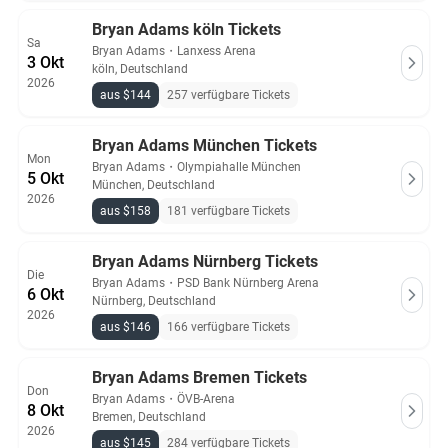
Bryan Adams köln Tickets
Sa
Bryan Adams
・
Lanxess Arena
3 Okt
köln, Deutschland
2026
aus $144
257 verfügbare Tickets
Bryan Adams München Tickets
Mon
Bryan Adams
・
Olympiahalle München
5 Okt
München, Deutschland
2026
aus $158
181 verfügbare Tickets
Bryan Adams Nürnberg Tickets
Die
Bryan Adams
・
PSD Bank Nürnberg Arena
6 Okt
Nürnberg, Deutschland
2026
aus $146
166 verfügbare Tickets
Bryan Adams Bremen Tickets
Don
Bryan Adams
・
ÖVB-Arena
8 Okt
Bremen, Deutschland
2026
aus $145
284 verfügbare Tickets