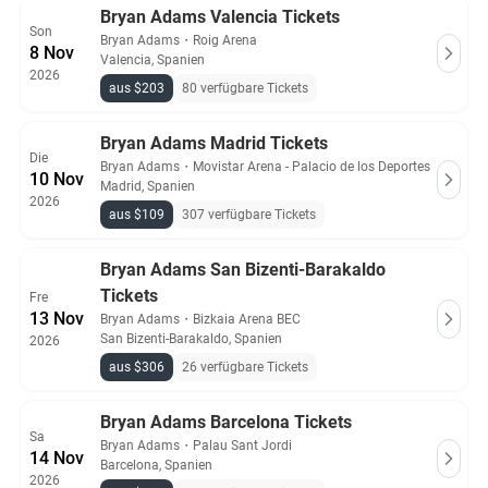
Bryan Adams Valencia Tickets
Son
Bryan Adams
・
Roig Arena
8 Nov
Valencia, Spanien
2026
aus $203
80 verfügbare Tickets
Bryan Adams Madrid Tickets
Die
Bryan Adams
・
Movistar Arena - Palacio de los Deportes
10 Nov
Madrid, Spanien
2026
aus $109
307 verfügbare Tickets
Bryan Adams San Bizenti-Barakaldo
Tickets
Fre
13 Nov
Bryan Adams
・
Bizkaia Arena BEC
San Bizenti-Barakaldo, Spanien
2026
aus $306
26 verfügbare Tickets
Bryan Adams Barcelona Tickets
Sa
Bryan Adams
・
Palau Sant Jordi
14 Nov
Barcelona, Spanien
2026