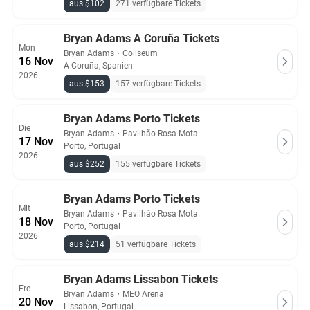
aus $102
271 verfügbare Tickets
Bryan Adams A Coruña Tickets
Mon
Bryan Adams
・
Coliseum
16 Nov
A Coruña, Spanien
2026
aus $153
157 verfügbare Tickets
Bryan Adams Porto Tickets
Die
Bryan Adams
・
Pavilhão Rosa Mota
17 Nov
Porto, Portugal
2026
aus $252
155 verfügbare Tickets
Bryan Adams Porto Tickets
Mit
Bryan Adams
・
Pavilhão Rosa Mota
18 Nov
Porto, Portugal
2026
aus $214
51 verfügbare Tickets
Bryan Adams Lissabon Tickets
Fre
Bryan Adams
・
MEO Arena
20 Nov
Lissabon, Portugal