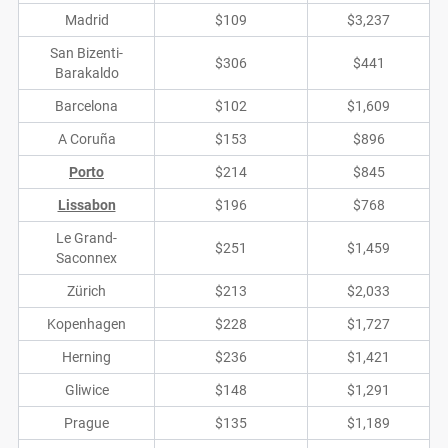
Madrid
$109
$3,237
San Bizenti-
$306
$441
Barakaldo
Barcelona
$102
$1,609
A Coruña
$153
$896
Porto
$214
$845
Lissabon
$196
$768
Le Grand-
$251
$1,459
Saconnex
Zürich
$213
$2,033
Kopenhagen
$228
$1,727
Herning
$236
$1,421
Gliwice
$148
$1,291
Prague
$135
$1,189