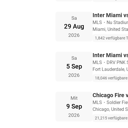
Inter Miami v
Sa
MLS
・
Nu Stadi
29 Aug
Miami, United St
2026
1,842 verfügbare T
Inter Miami v
Sa
MLS
・
DRV PNK 
5 Sep
Fort Lauderdale, 
2026
18,046 verfügbare 
Chicago Fire 
Mit
MLS
・
Soldier Fi
9 Sep
Chicago, United S
2026
21,215 verfügbare 