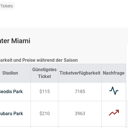
Tickets
nter Miami
arkeit und Preise während der Saison
Günstigstes
Stadion
Ticketverfügbarkeit
Nachfrage
Ticket
eodis Park
$115
7185
ubaru Park
$210
3963