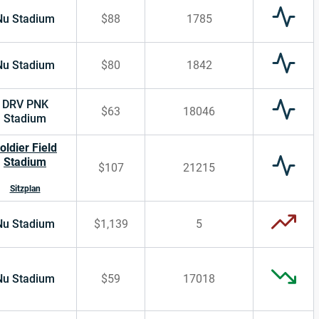
Nu Stadium
$88
1785
Nu Stadium
$80
1842
DRV PNK
$63
18046
Stadium
oldier Field
Stadium
$107
21215
Sitzplan
Nu Stadium
$1,139
5
Nu Stadium
$59
17018