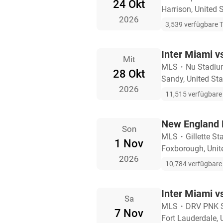
24 Okt
Harrison, United 
2026
3,539 verfügbare T
Inter Miami v
Mit
MLS
・
Nu Stadi
28 Okt
Sandy, United Sta
2026
11,515 verfügbare 
New England R
Son
MLS
・
Gillette S
1 Nov
Foxborough, Unit
2026
10,784 verfügbare 
Inter Miami v
Sa
MLS
・
DRV PNK 
7 Nov
Fort Lauderdale, 