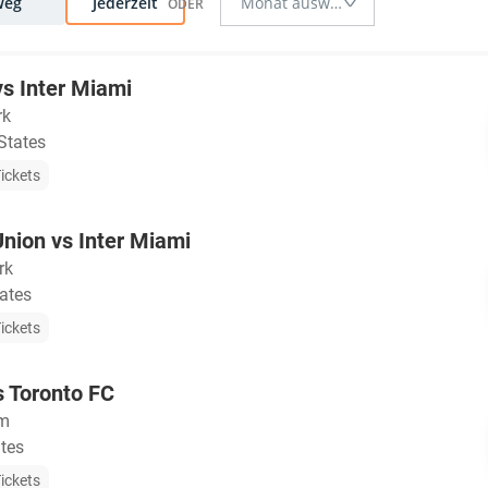
Weg
Jederzeit
vs Inter Miami
rk
 States
ickets
Union vs Inter Miami
rk
tates
ickets
s Toronto FC
um
ates
ickets