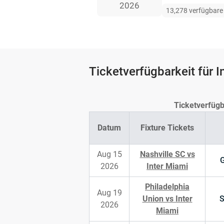
2026
13,278 verfügbare 
Ticketverfügbarkeit für I
Ticketverfügb
Datum
Fixture Tickets
Aug 15
Nashville SC vs
G
2026
Inter Miami
Philadelphia
Aug 19
Union vs Inter
S
2026
Miami