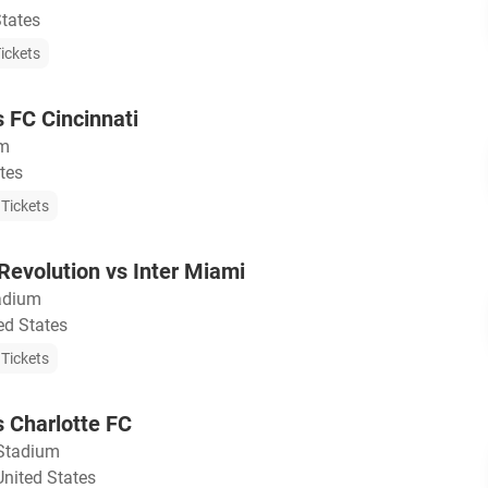
States
ickets
s FC Cincinnati
um
tes
Tickets
evolution vs Inter Miami
tadium
ed States
Tickets
s Charlotte FC
Stadium
United States