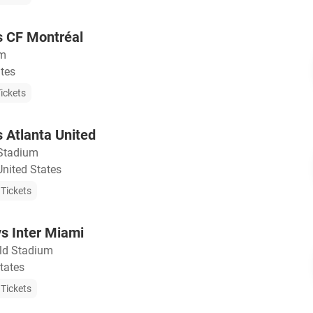
s CF Montréal
um
ates
ickets
s Atlanta United
Stadium
United States
Tickets
vs Inter Miami
eld Stadium
tates
Tickets