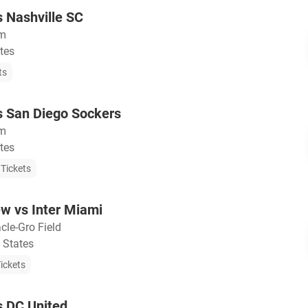
s Nashville SC
um
tes
ts
s San Diego Sockers
um
tes
Tickets
w vs Inter Miami
cle-Gro Field
 States
ickets
s DC United