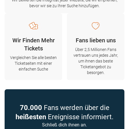
Wir bewerten die Integrität jeder Website, die wir empfehlen,
bevor wir sie zu Ihrer Suche hinzufügen.
Wir Finden Mehr
Fans lieben uns
Tickets
Über 2,5 Millionen Fans
vertrauen uns jedes Jahr,
Vergleichen Sie alle besten
um ihnen das beste
Ticketseiten mit einer
Ticketangebot zu
einfachen Suche
besorgen.
70.000
Fans werden über die
heißesten
Ereignisse informiert.
Schließ dich ihnen an.