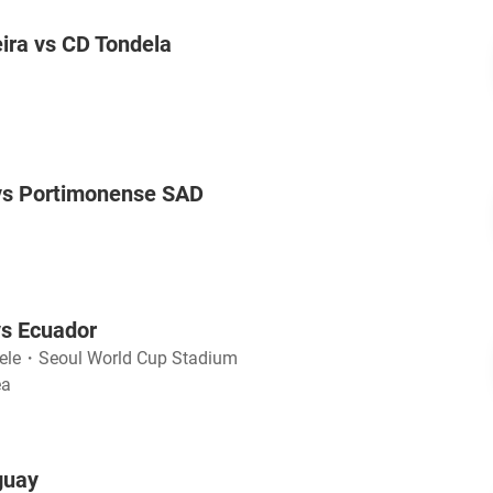
eira vs CD Tondela
 vs Portimonense SAD
vs Ecuador
ele
・
Seoul World Cup Stadium
ea
guay