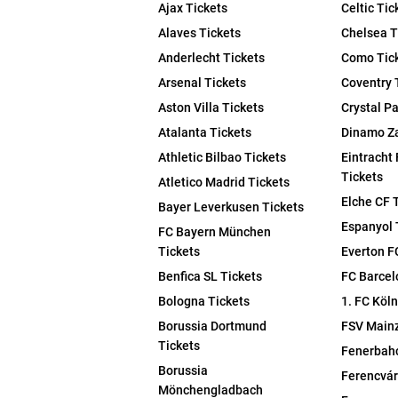
Ajax Tickets
Celtic Tic
Alaves Tickets
Chelsea T
Anderlecht Tickets
Como Tic
Arsenal Tickets
Coventry 
Aston Villa Tickets
Crystal P
Atalanta Tickets
Dinamo Za
Athletic Bilbao Tickets
Eintracht 
Tickets
Atletico Madrid Tickets
Elche CF 
Bayer Leverkusen Tickets
Espanyol 
FC Bayern München
Tickets
Everton F
Benfica SL Tickets
FC Barcel
Bologna Tickets
1. FC Köln
Borussia Dortmund
FSV Mainz
Tickets
Fenerbahc
Borussia
Ferencvár
Mönchengladbach