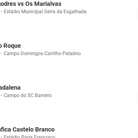
odres vs Os Marialvas
・
Estádio Municipal Serra da Esgalhada
ão Roque
・
Campo Domingos Carrilho Patalino
Madalena
・
Campo do SC Barreiro
fica Castelo Branco
・
Estádio Papa Francisco