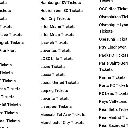
Tickets
kets
Hamburger SV Tickets
OGC Nice Ticke
ickets
Heerenveen SC Tickets
Olympiakos Tic
kets
Hull City Tickets
Olympique Lyon
Tickets
Inter Miami Tickets
Tickets
alace Tickets
Inter Milan Tickets
Osasuna Ticket
greb Tickets
Ipswich Tickets
PSV Eindhoven 
Frankfurt
Juventus Tickets
Paok FC Ticket
LOSC Lille Tickets
Paris Saint-Ge
Tickets
Lazio Tickets
Tickets
Tickets
Lecce Tickets
Parma Tickets
C Tickets
Leeds United Tickets
Porto FC Ticket
ona Tickets
Leipzig Tickets
RC Lens Ticket
 Tickets
Levante Tickets
Rayo Vallecano
 05 Tickets
Liverpool Tickets
Real Betis Tick
e Tickets
Maccabi Tel Aviv Tickets
Real Madrid Tic
osi Tickets
Manchester City Tickets
Real Sociedad T