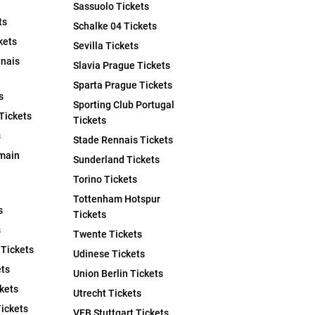
Sassuolo Tickets
ts
Schalke 04 Tickets
kets
Sevilla Tickets
nais
Slavia Prague Tickets
Sparta Prague Tickets
s
Sporting Club Portugal
Tickets
Tickets
s
Stade Rennais Tickets
rmain
Sunderland Tickets
Torino Tickets
Tottenham Hotspur
s
Tickets
s
Twente Tickets
 Tickets
Udinese Tickets
ets
Union Berlin Tickets
kets
Utrecht Tickets
ickets
VFB Stuttgart Tickets