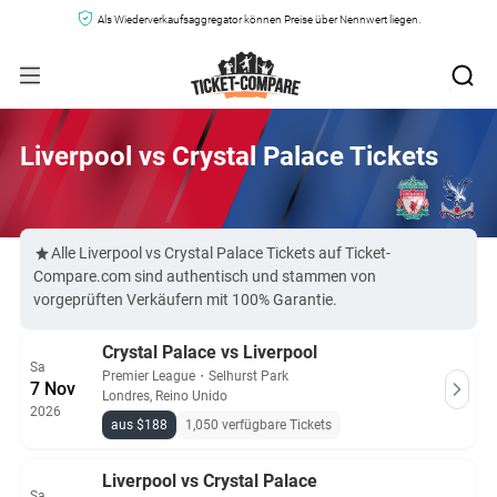
Als Wiederverkaufsaggregator können Preise über Nennwert liegen.
Liverpool vs Crystal Palace Tickets
Alle Liverpool vs Crystal Palace Tickets auf Ticket-
Compare.com sind authentisch und stammen von
vorgeprüften Verkäufern mit 100% Garantie.
Crystal Palace vs Liverpool
Sa
Premier League
・
Selhurst Park
7 Nov
Londres, Reino Unido
2026
aus $188
1,050 verfügbare Tickets
Liverpool vs Crystal Palace
Sa