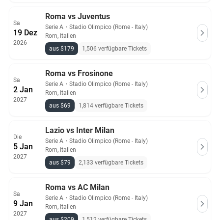
Roma vs Juventus
Sa
Serie A
・
Stadio Olimpico (Rome - Italy)
19 Dez
Rom, Italien
2026
aus $179
1,506 verfügbare Tickets
Roma vs Frosinone
Sa
Serie A
・
Stadio Olimpico (Rome - Italy)
2 Jan
Rom, Italien
2027
aus $69
1,814 verfügbare Tickets
Lazio vs Inter Milan
Die
Serie A
・
Stadio Olimpico (Rome - Italy)
5 Jan
Rom, Italien
2027
aus $79
2,133 verfügbare Tickets
Roma vs AC Milan
Sa
Serie A
・
Stadio Olimpico (Rome - Italy)
9 Jan
Rom, Italien
2027
aus $209
1,512 verfügbare Tickets