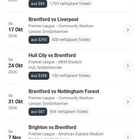
2026
aus $85
1,705 verfügbare Tickets
Brentford vs Liverpool
Sa
Premier League
・
Community Stadium
17 Okt
London, Großbritannien
2026
aus $293
428 verfügbare Tickets
Hull City vs Brentford
Sa
Premier League
・
MKM Stadium
24 Okt
Hull, Großbritannien
2026
aus $288
130 verfügbare Tickets
Brentford vs Nottingham Forest
Sa
Premier League
・
Community Stadium
31 Okt
London, Großbritannien
2026
aus $87
504 verfügbare Tickets
Brighton vs Brentford
Sa
Premier League
・
American Express Stadium
7 Nov