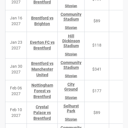
2027
Brentford
Sitzplan
Community
Jan 16
Brentford vs
Stadium
$89
4
2027
Brighton
Sitzplan
Hill
Dickinson
Jan 23
Everton FC vs
$118
1
Stadium
2027
Brentford
Sitzplan
Community
Brentford vs
Jan 30
Stadium
Manchester
$341
3
2027
United
Sitzplan
City
Nottingham
Feb 06
Ground
Forest vs
$177
2
2027
Brentford
Sitzplan
Selhurst
Crystal
Feb 10
Park
Palace vs
$89
1
2027
Brentford
Sitzplan
Community