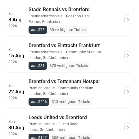
Stade Rennais vs Brentford
Sa
Freundschaftsspiele
・
Roazhon Park
8 Aug
Rennes, Frankreich
2026
aus $75
30 verfügbare Tickets
Brentford vs Eintracht Frankfurt
Sa
Freundschaftsspiele
・
Community Stadium
15 Aug
London, Großbritannien
2026
aus $31
675 verfügbare Tickets
Brentford vs Tottenham Hotspur
Sa
Premier League
・
Community Stadium
22 Aug
London, Großbritannien
2026
aus $226
313 verfügbare Tickets
Leeds United vs Brentford
Son
Premier League
・
Elland Road
30 Aug
Leeds, Großbritannien
2026
aus $142
308 verfügbare Tickets