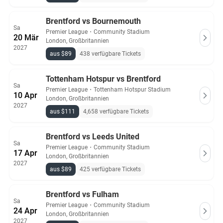
Brentford vs Bournemouth
Sa
Premier League
・
Community Stadium
20 Mär
London, Großbritannien
2027
aus $89
438 verfügbare Tickets
Tottenham Hotspur vs Brentford
Sa
Premier League
・
Tottenham Hotspur Stadium
10 Apr
London, Großbritannien
2027
aus $111
4,658 verfügbare Tickets
Brentford vs Leeds United
Sa
Premier League
・
Community Stadium
17 Apr
London, Großbritannien
2027
aus $89
425 verfügbare Tickets
Brentford vs Fulham
Sa
Premier League
・
Community Stadium
24 Apr
London, Großbritannien
2027