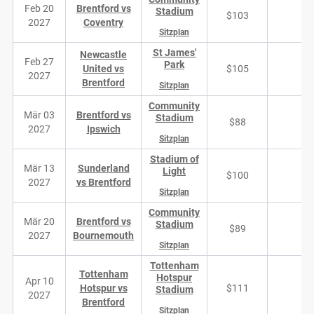
Feb 20
Brentford vs
Stadium
$103
4
2027
Coventry
Sitzplan
St James'
Newcastle
Feb 27
Park
United vs
$105
7
2027
Brentford
Sitzplan
Community
Mär 03
Brentford vs
Stadium
$88
4
2027
Ipswich
Sitzplan
Stadium of
Mär 13
Sunderland
Light
$100
5
2027
vs Brentford
Sitzplan
Community
Mär 20
Brentford vs
Stadium
$89
4
2027
Bournemouth
Sitzplan
Tottenham
Tottenham
Hotspur
Apr 10
Hotspur vs
$111
4
Stadium
2027
Brentford
Sitzplan