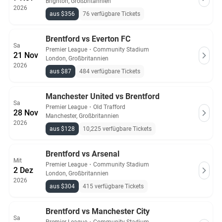
Brighton, Großbritannien
2026
aus $356
76 verfügbare Tickets
Brentford vs Everton FC
Sa
Premier League
・
Community Stadium
21 Nov
London, Großbritannien
2026
aus $87
484 verfügbare Tickets
Manchester United vs Brentford
Sa
Premier League
・
Old Trafford
28 Nov
Manchester, Großbritannien
2026
aus $128
10,225 verfügbare Tickets
Brentford vs Arsenal
Mit
Premier League
・
Community Stadium
2 Dez
London, Großbritannien
2026
aus $304
415 verfügbare Tickets
Brentford vs Manchester City
Sa