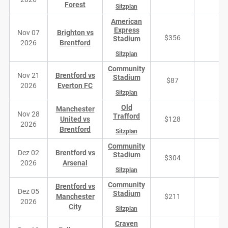
Forest
Sitzplan
American
Express
Nov 07
Brighton vs
$356
Stadium
2026
Brentford
Sitzplan
Community
Nov 21
Brentford vs
Stadium
$87
4
2026
Everton FC
Sitzplan
Old
Manchester
Nov 28
Trafford
United vs
$128
10
2026
Brentford
Sitzplan
Community
Dez 02
Brentford vs
Stadium
$304
4
2026
Arsenal
Sitzplan
Community
Brentford vs
Dez 05
Stadium
Manchester
$211
3
2026
City
Sitzplan
Craven