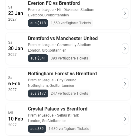
Everton FC vs Brentford
Sa
Premier League
・
Hill Dickinson Stadium
23 Jan
Liverpool, Großbritannien
2027
aus $118
1,559 verfügbare Tickets
Brentford vs Manchester United
Sa
Premier League
・
Community Stadium
30 Jan
London, Großbritannien
2027
aus $341
393 verfügbare Tickets
Nottingham Forest vs Brentford
Sa
Premier League
・
City Ground
6 Feb
Nottingham, Großbritannien
2027
aus $177
247 verfügbare Tickets
Crystal Palace vs Brentford
Mit
Premier League
・
Selhurst Park
10 Feb
London, Großbritannien
2027
aus $89
1,680 verfügbare Tickets