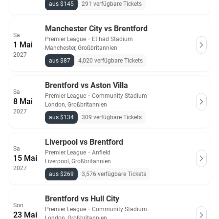
aus $145
291 verfügbare Tickets
Manchester City vs Brentford
Sa
Premier League
・
Etihad Stadium
1 Mai
Manchester, Großbritannien
2027
aus $87
4,020 verfügbare Tickets
Brentford vs Aston Villa
Sa
Premier League
・
Community Stadium
8 Mai
London, Großbritannien
2027
aus $134
309 verfügbare Tickets
Liverpool vs Brentford
Sa
Premier League
・
Anfield
15 Mai
Liverpool, Großbritannien
2027
aus $269
3,576 verfügbare Tickets
Brentford vs Hull City
Son
Premier League
・
Community Stadium
23 Mai
London, Großbritannien