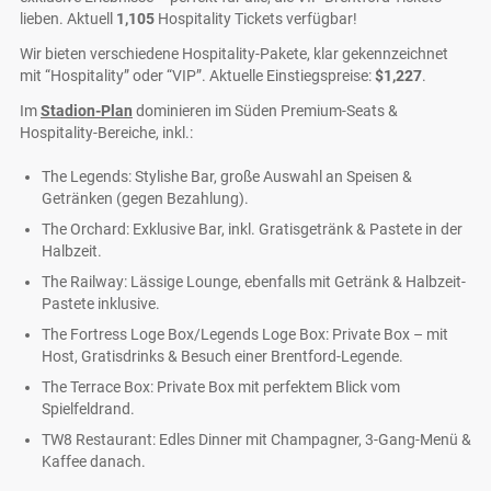
lieben. Aktuell
1,105
Hospitality Tickets verfügbar!
Wir bieten verschiedene Hospitality-Pakete, klar gekennzeichnet
mit “Hospitality” oder “VIP”. Aktuelle Einstiegspreise:
$1,227
.
Im
Stadion-Plan
dominieren im Süden Premium-Seats &
Hospitality-Bereiche, inkl.:
The Legends: Stylishe Bar, große Auswahl an Speisen &
Getränken (gegen Bezahlung).
The Orchard: Exklusive Bar, inkl. Gratisgetränk & Pastete in der
Halbzeit.
The Railway: Lässige Lounge, ebenfalls mit Getränk & Halbzeit-
Pastete inklusive.
The Fortress Loge Box/Legends Loge Box: Private Box – mit
Host, Gratisdrinks & Besuch einer Brentford-Legende.
The Terrace Box: Private Box mit perfektem Blick vom
Spielfeldrand.
TW8 Restaurant: Edles Dinner mit Champagner, 3-Gang-Menü &
Kaffee danach.