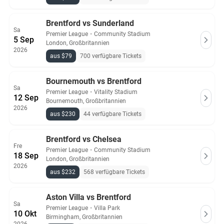
Brentford vs Sunderland
Sa
Premier League
・
Community Stadium
5 Sep
London, Großbritannien
2026
aus $79
700 verfügbare Tickets
Bournemouth vs Brentford
Sa
Premier League
・
Vitality Stadium
12 Sep
Bournemouth, Großbritannien
2026
aus $230
44 verfügbare Tickets
Brentford vs Chelsea
Fre
Premier League
・
Community Stadium
18 Sep
London, Großbritannien
2026
aus $232
568 verfügbare Tickets
Aston Villa vs Brentford
Sa
Premier League
・
Villa Park
10 Okt
Birmingham, Großbritannien