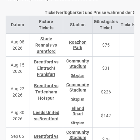
Ticketverfügbarkeit und Preise während der Sa
Fixture
Günstigstes
Datum
Stadion
Ticketver
Tickets
Ticket
Stade
Aug 08
Roazhon
Rennais vs
$75
Park
2026
Brentford
Community
Brentford vs
Aug 15
Stadium
Eintracht
$31
6
2026
Frankfurt
Sitzplan
Community
Brentford vs
Aug 22
Stadium
Tottenham
$226
3
2026
Hotspur
Sitzplan
Elland
Aug 30
Leeds United
Road
$142
3
2026
vs Brentford
Sitzplan
Community
Sep 05
Brentford vs
Stadium
$79
7