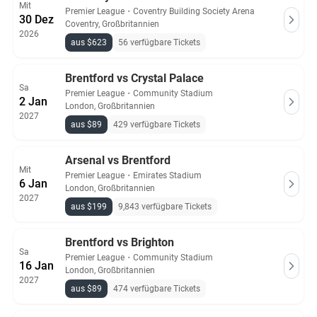
Mit
Premier League
・
Coventry Building Society Arena
30 Dez
Coventry, Großbritannien
2026
aus $623
56 verfügbare Tickets
Brentford vs Crystal Palace
Sa
Premier League
・
Community Stadium
2 Jan
London, Großbritannien
2027
aus $89
429 verfügbare Tickets
Arsenal vs Brentford
Mit
Premier League
・
Emirates Stadium
6 Jan
London, Großbritannien
2027
aus $199
9,843 verfügbare Tickets
Brentford vs Brighton
Sa
Premier League
・
Community Stadium
16 Jan
London, Großbritannien
2027
aus $89
474 verfügbare Tickets