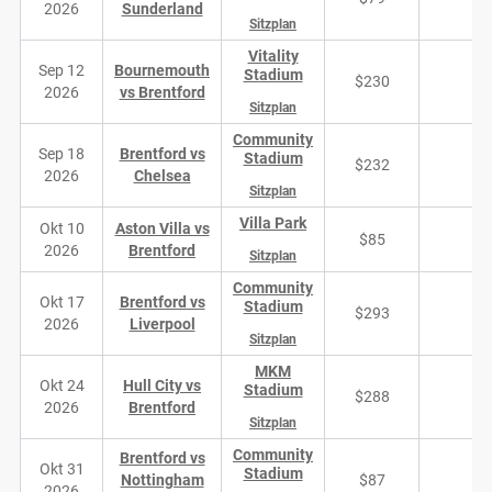
2026
Sunderland
Sitzplan
Vitality
Sep 12
Bournemouth
Stadium
$230
2026
vs Brentford
Sitzplan
Community
Sep 18
Brentford vs
Stadium
$232
5
2026
Chelsea
Sitzplan
Villa Park
Okt 10
Aston Villa vs
$85
1
2026
Brentford
Sitzplan
Community
Okt 17
Brentford vs
Stadium
$293
4
2026
Liverpool
Sitzplan
MKM
Okt 24
Hull City vs
Stadium
$288
1
2026
Brentford
Sitzplan
Community
Brentford vs
Okt 31
Stadium
Nottingham
$87
5
2026