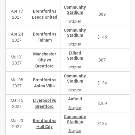
Community
Apr 17
Brentford vs
Stadium
$89
4
2027
Leeds United
Sitzplan
Community
Apr 24
Brentford vs
Stadium
$145
2
2027
Fulham
Sitzplan
Etihad
Manchester
Mai 01
Stadium
City vs
$87
4
2027
Brentford
Sitzplan
Community
Mai 08
Brentford vs
Stadium
$134
3
2027
Aston Villa
Sitzplan
Anfield
Mai 15
Liverpool vs
$269
3
2027
Brentford
Sitzplan
Community
Mai 23
Brentford vs
Stadium
$134
3
2027
Hull City
Sitzplan