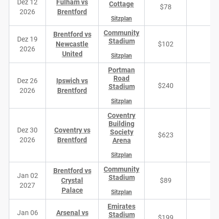
Dez 12
Fulham vs
Cottage
$78
2
2026
Brentford
Sitzplan
Community
Brentford vs
Dez 19
Stadium
Newcastle
$102
4
2026
United
Sitzplan
Portman
Road
Dez 26
Ipswich vs
$240
1
Stadium
2026
Brentford
Sitzplan
Coventry
Building
Dez 30
Coventry vs
Society
$623
2026
Brentford
Arena
Sitzplan
Community
Brentford vs
Jan 02
Stadium
Crystal
$89
4
2027
Palace
Sitzplan
Emirates
Jan 06
Arsenal vs
Stadium
$199
9