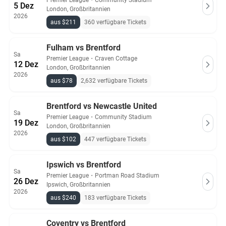
Premier League
・
Community Stadium
5 Dez
London, Großbritannien
2026
aus $211
360 verfügbare Tickets
Fulham vs Brentford
Sa
Premier League
・
Craven Cottage
12 Dez
London, Großbritannien
2026
aus $78
2,632 verfügbare Tickets
Brentford vs Newcastle United
Sa
Premier League
・
Community Stadium
19 Dez
London, Großbritannien
2026
aus $102
447 verfügbare Tickets
Ipswich vs Brentford
Sa
Premier League
・
Portman Road Stadium
26 Dez
Ipswich, Großbritannien
2026
aus $240
183 verfügbare Tickets
Coventry vs Brentford