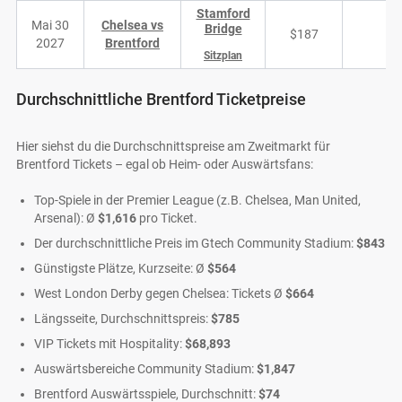
Stamford
Mai 30
Chelsea vs
Bridge
$187
7
2027
Brentford
Sitzplan
Durchschnittliche Brentford Ticketpreise
Hier siehst du die Durchschnittspreise am Zweitmarkt für
Brentford Tickets – egal ob Heim- oder Auswärtsfans:
Top-Spiele in der Premier League (z.B. Chelsea, Man United,
Arsenal): Ø
$1,616
pro Ticket.
Der durchschnittliche Preis im Gtech Community Stadium:
$843
Günstigste Plätze, Kurzseite: Ø
$564
West London Derby gegen Chelsea: Tickets Ø
$664
Längsseite, Durchschnittspreis:
$785
VIP Tickets mit Hospitality:
$68,893
Auswärtsbereiche Community Stadium:
$1,847
Brentford Auswärtsspiele, Durchschnitt:
$74