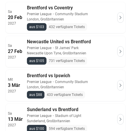
Brentford vs Coventry
Sa
Premier League
・
Community Stadium
20 Feb
London, Großbritannien
2027
aus $103
432 verfügbare Tickets
Newcastle United vs Brentford
Sa
Premier League
・
St James' Park
27 Feb
Newcastle Upon Tyne, Großbritannien
2027
aus $105
731 verfügbare Tickets
Brentford vs Ipswich
Mit
Premier League
・
Community Stadium
3 Mär
London, Großbritannien
2027
aus $88
433 verfügbare Tickets
Sunderland vs Brentford
Sa
Premier League
・
Stadium of Light
13 Mär
Sunderland, Großbritannien
2027
aus $100
594 verfügbare Tickets