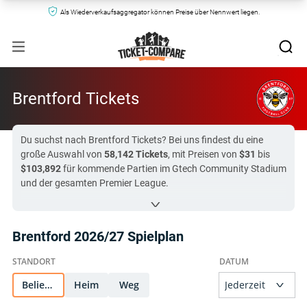
Als Wiederverkaufsaggregator können Preise über Nennwert liegen.
Brentford Tickets
Du suchst nach Brentford Tickets? Bei uns findest du eine
große Auswahl von
58,142 Tickets
, mit Preisen von
$31
bis
$103,892
für kommende Partien im Gtech Community Stadium
und der gesamten Premier League.
Alle Brentford FC Sitzplätze hier stammen von verifizierten
Zweitmarkt-Ticketseiten und offiziellen Hospitality-Partnern.
Das gefragteste kommende Spiel der Bees ist
Brentford gegen
Brentford 2026/27 Spielplan
Tottenham Hotspur
um
$226
– Tickets gehen schnell weg!
Alle Brentford Tickets auf Ticket-Compare.com sind
authentisch und stammen von vorgeprüften Verkäufern mit
Beliebig
Heim
Weg
100% Garantie.