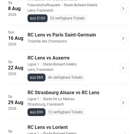
Sa
Freundschaftsspiele
・
Stade Bollaert-Delelis
8 Aug
Lens, Frankreich
2026
aus $103
20 verfügbare Tickets
Son
RC Lens vs Paris Saint-Germain
16 Aug
Trophée des Champions
2026
RC Lens vs Auxerre
Sa
Ligue 1
・
Stade Bollaert-Delelis
22 Aug
Lens, Frankreich
2026
aus $69
46 verfügbare Tickets
RC Strasbourg Alsace vs RC Lens
Sa
Ligue 1
・
Stade De La Meinau
29 Aug
Strasbourg, Frankreich
2026
aus $99
12 verfügbare Tickets
RC Lens vs Lorient
Sa
Ligue 1
・
Stade Bollaert-Delelis