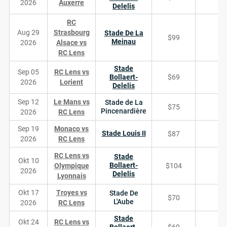
2026
Auxerre
Delelis
RC
Aug 29
Strasbourg
Stade De La
$99
Meinau
2026
Alsace vs
RC Lens
Stade
Sep 05
RC Lens vs
Bollaert-
$69
2026
Lorient
Delelis
Sep 12
Le Mans vs
Stade de La
$75
Pincenardière
2026
RC Lens
Sep 19
Monaco vs
Stade Louis II
$87
2026
RC Lens
RC Lens vs
Stade
Okt 10
Bollaert-
Olympique
$104
2026
Delelis
Lyonnais
Okt 17
Troyes vs
Stade De
$70
L'Aube
2026
RC Lens
Stade
Okt 24
RC Lens vs