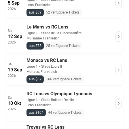
5 Sep
Lens, Frankreich
2026
aus $69
52 verfügbare Tickets
Le Mans vs RC Lens
Sa
Ligue 1
・
Stade de La Pincenardière
12 Sep
Mulsanne, Frankreich
2026
aus $75
25 verfügbare Tickets
Monaco vs RC Lens
Sa
Ligue 1
・
Stade Louis II
19 Sep
Monaco, Frankreich
2026
aus $87
166 verfügbare Tickets
RC Lens vs Olympique Lyonnais
Sa
Ligue 1
・
Stade Bollaert-Delelis
10 Okt
Lens, Frankreich
2026
aus $104
44 verfügbare Tickets
Troyes vs RC Lens