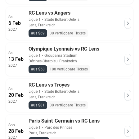
RC Lens vs Angers
Sa
Ligue 1
・
Stade Bollaert-Delelis
6 Feb
Lens, Frankreich
2027
aus $69
38 verfügbare Tickets
Olympique Lyonnais vs RC Lens
Sa
Ligue 1
・
Groupama Stadium
13 Feb
Décines-Charpieu, Frankreich
2027
aus $58
188 verfügbare Tickets
RC Lens vs Troyes
Sa
Ligue 1
・
Stade Bollaert-Delelis
20 Feb
Lens, Frankreich
2027
aus $81
38 verfügbare Tickets
Paris Saint-Germain vs RC Lens
Son
Ligue 1
・
Parc des Princes
28 Feb
Paris, Frankreich
2027