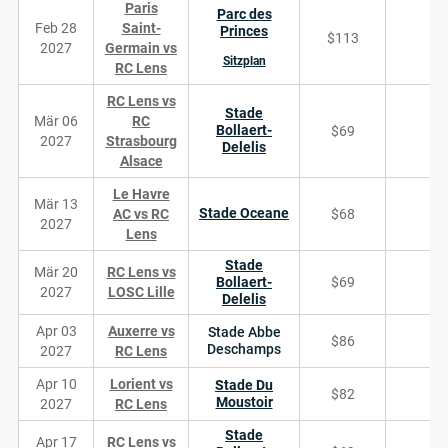
Paris
Parc des
Feb 28
Saint-
Princes
$113
1
2027
Germain vs
Sitzplan
RC Lens
RC Lens vs
Stade
Mär 06
RC
Bollaert-
$69
2027
Strasbourg
Delelis
Alsace
Le Havre
Mär 13
Stade Oceane
AC vs RC
$68
2027
Lens
Stade
Mär 20
RC Lens vs
Bollaert-
$69
2027
LOSC Lille
Delelis
Apr 03
Auxerre vs
Stade Abbe
$86
Deschamps
2027
RC Lens
Apr 10
Lorient vs
Stade Du
$82
Moustoir
2027
RC Lens
Stade
Apr 17
RC Lens vs