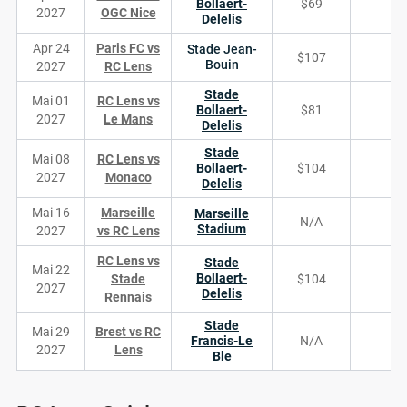
Bollaert-
$69
2027
OGC Nice
Delelis
Apr 24
Paris FC vs
Stade Jean-
$107
Bouin
2027
RC Lens
Stade
Mai 01
RC Lens vs
Bollaert-
$81
2027
Le Mans
Delelis
Stade
Mai 08
RC Lens vs
Bollaert-
$104
2027
Monaco
Delelis
Mai 16
Marseille
Marseille
N/A
Stadium
2027
vs RC Lens
RC Lens vs
Stade
Mai 22
Bollaert-
Stade
$104
2027
Delelis
Rennais
Stade
Mai 29
Brest vs RC
Francis-Le
N/A
2027
Lens
Ble