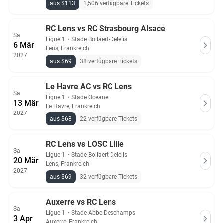
aus $113
1,506 verfügbare Tickets
RC Lens vs RC Strasbourg Alsace
Sa
Ligue 1
・
Stade Bollaert-Delelis
6 Mär
Lens, Frankreich
2027
aus $69
38 verfügbare Tickets
Le Havre AC vs RC Lens
Sa
Ligue 1
・
Stade Oceane
13 Mär
Le Havre, Frankreich
2027
aus $68
22 verfügbare Tickets
RC Lens vs LOSC Lille
Sa
Ligue 1
・
Stade Bollaert-Delelis
20 Mär
Lens, Frankreich
2027
aus $69
32 verfügbare Tickets
Auxerre vs RC Lens
Sa
Ligue 1
・
Stade Abbe Deschamps
3 Apr
Auxerre, Frankreich