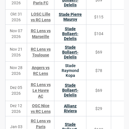
Bollaert-
$69
2026
Paris FC
Delelis
Okt 31
LOSC Lille
Stade Pierre
$115
Mauroy
2026
vs RC Lens
Stade
Nov 07
RC Lens vs
Bollaert-
$104
2026
Marseille
Delelis
Stade
Nov 21
RC Lens vs
Bollaert-
$69
2026
Toulouse
Delelis
Stade
Nov 28
Angers vs
Raymond
$78
2026
RC Lens
Kopa
RC Lens vs
Stade
Dez 05
Bollaert-
Le Havre
$69
2026
Delelis
AC
Dez 12
OGC Nice
Allianz
$29
Riviera
2026
vs RC Lens
RC Lens vs
Stade
Jan 03
Paris