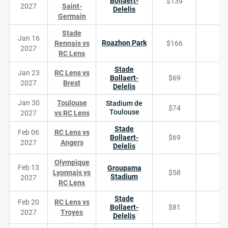
Bollaert-
$139
2027
Saint-
Delelis
Germain
Stade
Jan 16
Roazhon Park
Rennais vs
$166
2027
RC Lens
Stade
Jan 23
RC Lens vs
Bollaert-
$69
2027
Brest
Delelis
Jan 30
Toulouse
Stadium de
$74
Toulouse
2027
vs RC Lens
Stade
Feb 06
RC Lens vs
Bollaert-
$69
2027
Angers
Delelis
Olympique
Feb 13
Groupama
Lyonnais vs
$58
Stadium
2027
RC Lens
Stade
Feb 20
RC Lens vs
Bollaert-
$81
2027
Troyes
Delelis