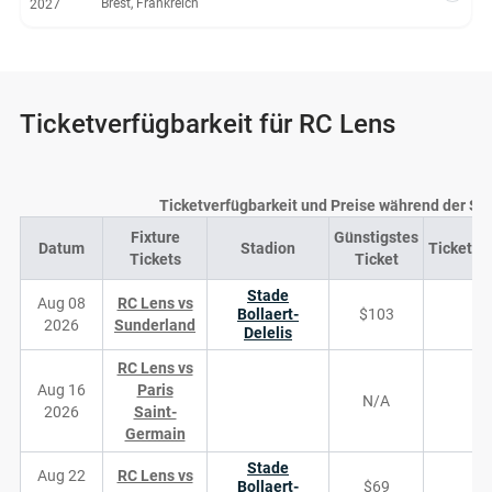
Brest, Frankreich
2027
Ticketverfügbarkeit für RC Lens
Ticketverfügbarkeit und Preise während der Sa
Fixture
Günstigstes
Datum
Stadion
Ticketve
Tickets
Ticket
Stade
Aug 08
RC Lens vs
Bollaert-
$103
2026
Sunderland
Delelis
RC Lens vs
Aug 16
Paris
N/A
2026
Saint-
Germain
Stade
Aug 22
RC Lens vs
Bollaert-
$69