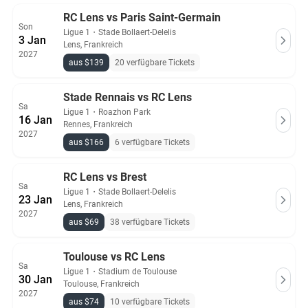
RC Lens vs Paris Saint-Germain
Son
Ligue 1
・
Stade Bollaert-Delelis
3 Jan
Lens, Frankreich
2027
aus $139
20 verfügbare Tickets
Stade Rennais vs RC Lens
Sa
Ligue 1
・
Roazhon Park
16 Jan
Rennes, Frankreich
2027
aus $166
6 verfügbare Tickets
RC Lens vs Brest
Sa
Ligue 1
・
Stade Bollaert-Delelis
23 Jan
Lens, Frankreich
2027
aus $69
38 verfügbare Tickets
Toulouse vs RC Lens
Sa
Ligue 1
・
Stadium de Toulouse
30 Jan
Toulouse, Frankreich
2027
aus $74
10 verfügbare Tickets