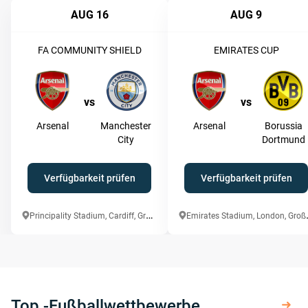
AUG 16
AUG 9
FA COMMUNITY SHIELD
EMIRATES CUP
vs
vs
Arsenal
Manchester
Arsenal
Borussia
City
Dortmund
Verfügbarkeit prüfen
Verfügbarkeit prüfen
P
rincipality Stadium, Cardiff, Großbritannien
mirates St
Top -Fußballwettbewerbe