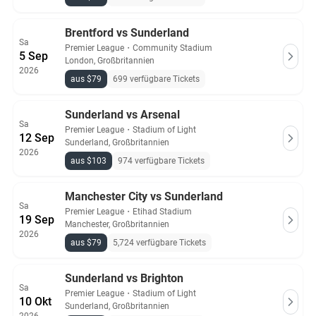
Brentford vs Sunderland
Sa
Premier League
・
Community Stadium
5 Sep
London, Großbritannien
2026
aus $79
699 verfügbare Tickets
Sunderland vs Arsenal
Sa
Premier League
・
Stadium of Light
12 Sep
Sunderland, Großbritannien
2026
aus $103
974 verfügbare Tickets
Manchester City vs Sunderland
Sa
Premier League
・
Etihad Stadium
19 Sep
Manchester, Großbritannien
2026
aus $79
5,724 verfügbare Tickets
Sunderland vs Brighton
Sa
Premier League
・
Stadium of Light
10 Okt
Sunderland, Großbritannien