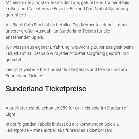
Mit einem der jüngsten Teams der Liga, geführt von Trainer Régis
Le Bris, und Talenten wie Enzo Le Fée und Dan Neil ist Spannung
garantiert!
Als Black Cats Fan bist du bei allen Top-Momenten dabei – dank
unserer großen Auswahl an Sunderland Tickets für alle
anstehenden Spiele.
Wir wissen aus eigener Erfahrung, wie wichtig Zuverlässigkeit beim
Ticketkauf ist. Deshalb wird jeder Anbieter sorgfältig geprüft und
getestet.
Lies jetzt weiter – hier findest du alle Details und Preise rund um
Sunderland Tickets!
Sunderland Ticketpreise
Aktuell startest du schon ab
$59
für ein Heimspiel im Stadium of
Light.
In der folgenden Tabelle findest du alle kommenden Spiele &
Ticketpreise – stets aktuell aus führenden Ticketbörsen: