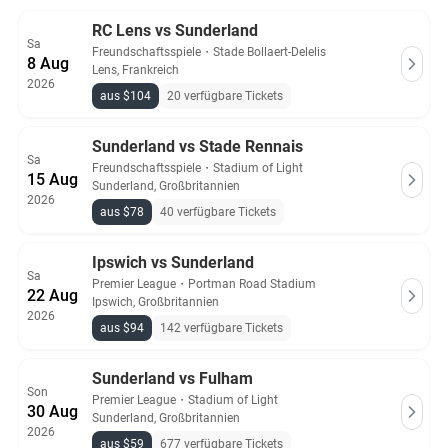
Alle Sunderland Tickets auf Ticket-Compare.com sind
RC Lens vs Sunderland
Sa
authentisch und stammen von vorgeprüften Verkäufern mit
Freundschaftsspiele
・
Stade Bollaert-Delelis
8 Aug
100% Garantie.
Lens, Frankreich
2026
aus $104
20 verfügbare Tickets
Sunderland vs Stade Rennais
Sa
Freundschaftsspiele
・
Stadium of Light
15 Aug
Sunderland, Großbritannien
2026
aus $78
40 verfügbare Tickets
Ipswich vs Sunderland
Sa
Premier League
・
Portman Road Stadium
22 Aug
Ipswich, Großbritannien
2026
aus $94
142 verfügbare Tickets
Sunderland vs Fulham
Son
Premier League
・
Stadium of Light
30 Aug
Sunderland, Großbritannien
2026
aus $59
677 verfügbare Tickets