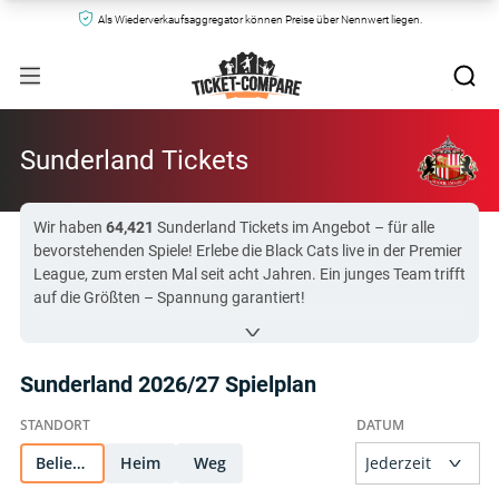
Als Wiederverkaufsaggregator können Preise über Nennwert liegen.
Sunderland Tickets
Wir haben
64,421
Sunderland Tickets im Angebot – für alle
bevorstehenden Spiele! Erlebe die Black Cats live in der Premier
League, zum ersten Mal seit acht Jahren. Ein junges Team trifft
auf die Größten – Spannung garantiert!
Verpasse keinen Moment – sichere dir Sunderland Tickets
schon ab
$59
, für Premium VIP-Sitze bis zu
$38,836
.
Ein besonders gefragtes Sunderland-Spiel auf unserer
Sunderland 2026/27 Spielplan
Plattform ist
Manchester City gegen Sunderland
um
$79
–
schnell sein lohnt sich!
Preise vergleichen, deinen Lieblingsplatz direkt auswählen und
Sunderland AFC Tickets kaufen – auch bei ausverkauften
Beliebig
Heim
Weg
Spielen – alles in wenigen Minuten!