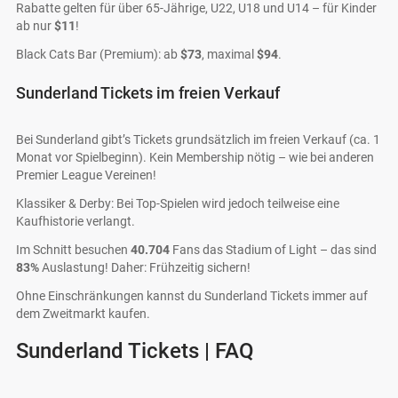
Rabatte gelten für über 65-Jährige, U22, U18 und U14 – für Kinder
ab nur
$11
!
Black Cats Bar (Premium): ab
$73
, maximal
$94
.
Sunderland Tickets im freien Verkauf
Bei Sunderland gibt’s Tickets grundsätzlich im freien Verkauf (ca. 1
Monat vor Spielbeginn). Kein Membership nötig – wie bei anderen
Premier League Vereinen!
Klassiker & Derby: Bei Top-Spielen wird jedoch teilweise eine
Kaufhistorie verlangt.
Im Schnitt besuchen
40.704
Fans das Stadium of Light – das sind
83%
Auslastung! Daher: Frühzeitig sichern!
Ohne Einschränkungen kannst du Sunderland Tickets immer auf
dem Zweitmarkt kaufen.
Sunderland Tickets | FAQ