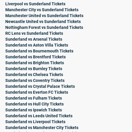
Liverpool vs Sunderland Tickets
Manchester City vs Sunderland Tickets
Manchester United vs Sunderland Tickets
Newcastle United vs Sunderland Tickets
Nottingham Forest vs Sunderland Tickets
RC Lens vs Sunderland Tickets
Sunderland vs Arsenal Tickets
Sunderland vs Aston Villa Tickets
Sunderland vs Bournemouth Tickets
Sunderland vs Brentford Tickets
Sunderland vs Brighton Tickets
Sunderland vs Burnley Tickets
Sunderland vs Chelsea Tickets
Sunderland vs Coventry Tickets
Sunderland vs Crystal Palace Tickets
Sunderland vs Everton FC Tickets
Sunderland vs Fulham Tickets
Sunderland vs Hull City Tickets
Sunderland vs Ipswich Tickets
Sunderland vs Leeds United Tickets
Sunderland vs Liverpool Tickets
Sunderland vs Manchester City Tickets