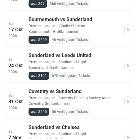
2026
aus $97
566 verfügbare Tickets
Bournemouth vs Sunderland
Sa
Premier League
・
Vitality Stadium
17 Okt
Bournemouth, Großbritannien
2026
aus $229
46 verfügbare Tickets
Sunderland vs Leeds United
Sa
Premier League
・
Stadium of Light
24 Okt
Sunderland, Großbritannien
2026
aus $101
670 verfügbare Tickets
Coventry vs Sunderland
Sa
Premier League
・
Coventry Building Society Arena
31 Okt
Coventry, Großbritannien
2026
aus $445
56 verfügbare Tickets
Sunderland vs Chelsea
Sa
Premier League
・
Stadium of Light
7 Nov