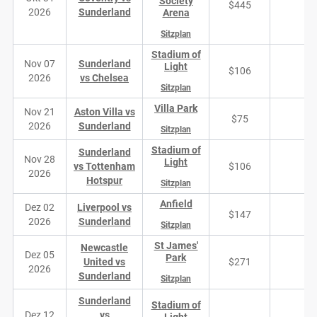
Society
$445
2026
Sunderland
Arena
Sitzplan
Stadium of
Nov 07
Sunderland
Light
$106
1
2026
vs Chelsea
Sitzplan
Villa Park
Nov 21
Aston Villa vs
$75
1
2026
Sunderland
Sitzplan
Stadium of
Sunderland
Nov 28
Light
vs Tottenham
$106
6
2026
Hotspur
Sitzplan
Anfield
Dez 02
Liverpool vs
$147
6
2026
Sunderland
Sitzplan
St James'
Newcastle
Dez 05
Park
United vs
$271
8
2026
Sunderland
Sitzplan
Sunderland
Stadium of
Dez 12
vs