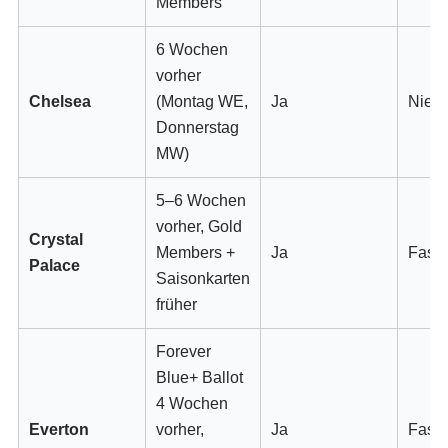
Members
6 Wochen
vorher
Chelsea
(Montag WE,
Ja
Nie
Donnerstag
MW)
5–6 Wochen
vorher, Gold
Crystal
Members +
Ja
Fast 
Palace
Saisonkarten
früher
Forever
Blue+ Ballot
4 Wochen
Everton
vorher,
Ja
Fast 