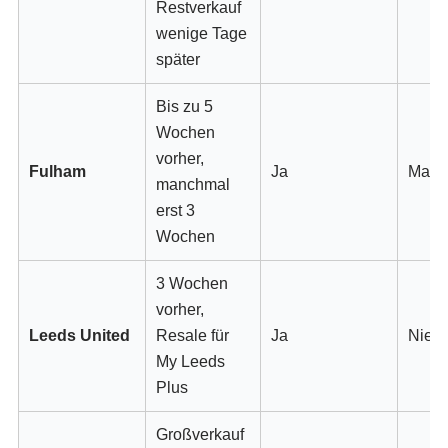
Restverkauf
wenige Tage
später
Bis zu 5
Wochen
vorher,
Fulham
Ja
Manc
manchmal
erst 3
Wochen
3 Wochen
vorher,
Leeds United
Resale für
Ja
Nie
My Leeds
Plus
Großverkauf