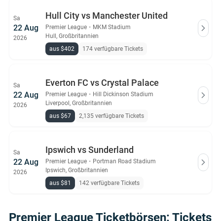
Hull City vs Manchester United
Sa
22 Aug
Premier League
・
MKM Stadium
Hull, Großbritannien
2026
aus $402
174 verfügbare Tickets
Everton FC vs Crystal Palace
Sa
22 Aug
Premier League
・
Hill Dickinson Stadium
Liverpool, Großbritannien
2026
aus $67
2,135 verfügbare Tickets
Ipswich vs Sunderland
Sa
22 Aug
Premier League
・
Portman Road Stadium
Ipswich, Großbritannien
2026
aus $81
142 verfügbare Tickets
Premier League Ticketbörsen: Tickets