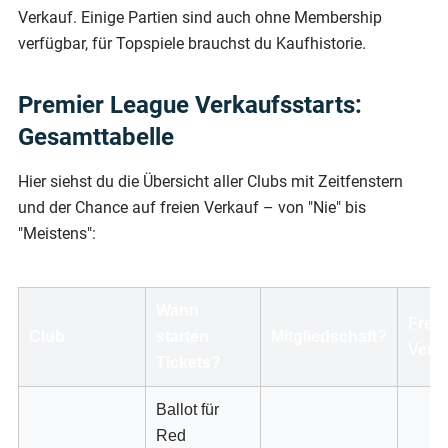
Verkauf. Einige Partien sind auch ohne Membership
verfügbar, für Topspiele brauchst du Kaufhistorie.
Premier League Verkaufsstarts:
Gesamttabelle
Hier siehst du die Übersicht aller Clubs mit Zeitfenstern
und der Chance auf freien Verkauf – von "Nie" bis
"Meistens":
Wann
Freie
Club
starten
Mitgliedschaft?
Verk
Tickets?
Ballot für
Red