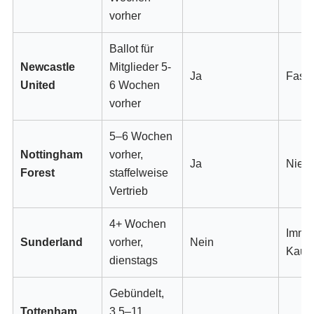
vorher
Ballot für
Newcastle
Mitglieder 5-
Ja
Fast 
United
6 Wochen
vorher
5–6 Wochen
Nottingham
vorher,
Ja
Nie
Forest
staffelweise
Vertrieb
4+ Wochen
Immer
Sunderland
vorher,
Nein
Kaufh
dienstags
Gebündelt,
Tottenham
3,5–11