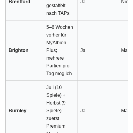
Brentford
Ja
Nie
gestaffelt
nach TAPs
5–6 Wochen
vorher für
MyAlbion
Brighton
Plus;
Ja
Manc
mehrere
Partien pro
Tag möglich
Juli (10
Spiele) +
Herbst (9
Burnley
Spiele);
Ja
Manc
zuerst
Premium