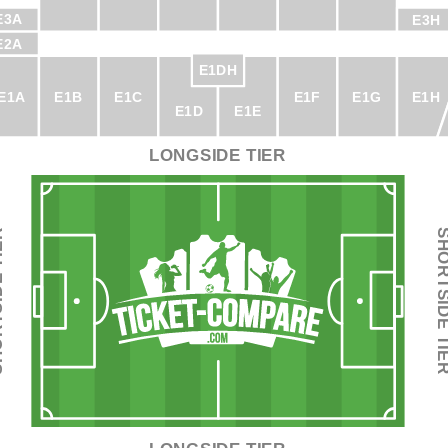
E3A
E3H
E2A
E1DH
E1A
E1B
E1C
E1F
E1G
E1H
E1D
E1E
LONGSIDE TIER
SHORTSIDE
TIER