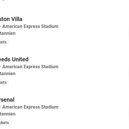
ton Villa
・
American Express Stadium
itannien
kets
eeds United
・
American Express Stadium
itannien
kets
rsenal
・
American Express Stadium
itannien
ckets