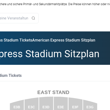
ichere und sichere Primär- und Sekundärmarktplätze. Die Preise können höher oder ni
s Stadium Tickets
American Express Stadium Sitzplan
press Stadium Sitzplan
dium Tickets
EAST STAND
E3B
E3D
E3E
E3F
E3C
E3G