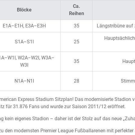
Ca.
Blöcke
Reihen
E1A–E1H, E3A–E3H
35
Längstribüne auf
Hauptsächlich 
S1A–S1I
25
A–W1I, W2A–W2I, W3A–
35
Haupt
W3I
N1A–N1I
28
Stimmu
rican Express Stadium Sitzplan! Das modernisierte Stadion vo
atz für 31.876 Fans und wurde zur Saison 2011/12 eröffnet.
ng kein eigenes Stadion – daher ist der Stolz auf das neue „Zuh
u den modernsten Premier League Fußballarenen mit perfekter