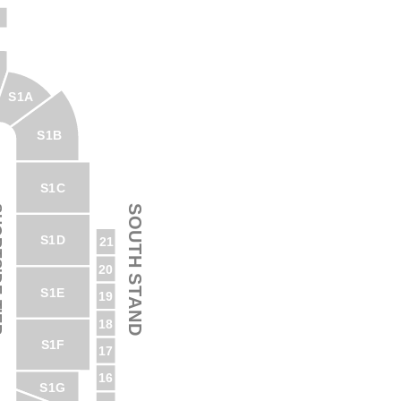
S1A
S1B
S1C
SOUTH STAND
 TIER
S1D
21
20
S1E
19
18
S1F
17
16
S1G