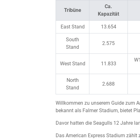
Ca.
Tribüne
Kapazität
East Stand
13.654
South
2.575
Stand
W1
West Stand
11.833
North
2.688
Stand
Willkommen zu unserem Guide zum Ame
bekannt als Falmer Stadium, bietet Pl
Davor hatten die Seagulls 12 Jahre la
Das American Express Stadium zählt z