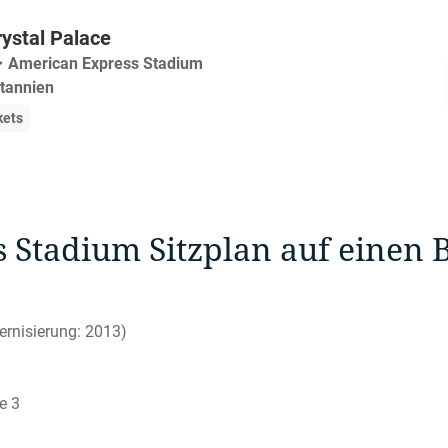
rystal Palace
・
American Express Stadium
itannien
kets
Stadium Sitzplan auf einen B
ernisierung: 2013)
e 3