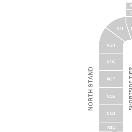
N1I
N1H
N1G
NORTH STAND
SHORTSIDE 
N1F
N1E
N1D
N1C