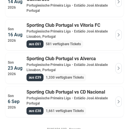
14 Aug
Portugiesische Primeira Liga
・
Estádio José Alvalade
2026
Portugal
Sporting Club Portugal vs Vitoria FC
Son
Portugiesische Primeira Liga
・
Estádio José Alvalade
16 Aug
Lissabon, Portugal
2026
aus £61
581 verfügbare Tickets
Sporting Club Portugal vs Alverca
Son
Portugiesische Primeira Liga
・
Estádio José Alvalade
23 Aug
Lissabon, Portugal
2026
aus £39
1,330 verfügbare Tickets
Sporting Club Portugal vs CD Nacional
Son
Portugiesische Primeira Liga
・
Estádio José Alvalade
6 Sep
Portugal
2026
aus £38
1,661 verfügbare Tickets