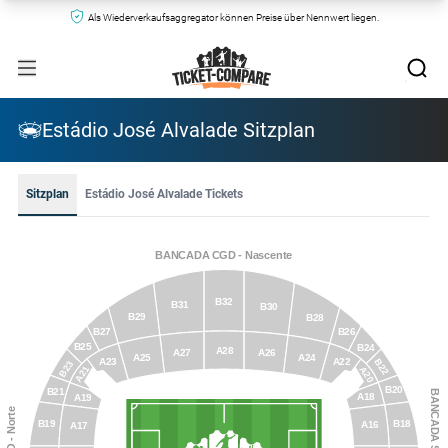
Als Wiederverkaufsaggregator können Preise über Nennwert liegen.
Estádio José Alvalade Sitzplan
Sitzplan
Estádio José Alvalade Tickets
BANCADA CGD - Nascente
B32
B31
B30
B29
B28
B27
B26
B25
B24
A28
A27
A26
A25
A24
B22
A23
A22
B23
A21
A20
B20
B21
A18
A19
B19
B18
A16
A17