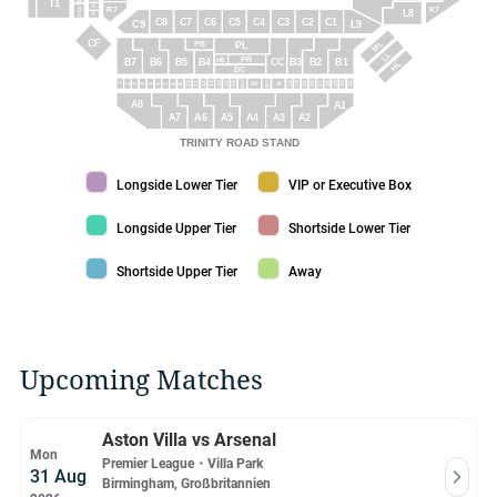
T1
2
20/21
R7
K7
L8
1
C8
C7
C6
C5
C4
C3
C2
C1
L9
C9
CF
ML
PB
PL
LL
PR
HE
B5
B6
B3
B7
B4
B2
B1
CC
HL
DC
DCP
DCP
11
31
27
24
29
26
30
28
23
25
12
BR
14
22
10
16
13
15
1
4
2
9
6
8
7
3
5
A8
A1
A5
A6
A3
A7
A4
A2
TRINITY ROAD STAND
Longside Lower Tier color
VIP or Executive Box color
Longside Lower Tier
VIP or Executive Box
Longside Upper Tier color
Shortside Lower Tier color
Longside Upper Tier
Shortside Lower Tier
Shortside Upper Tier color
Away color
Shortside Upper Tier
Away
Upcoming Matches
Aston Villa vs Arsenal
Mon
Premier League
・
Villa Park
31 Aug
Birmingham, Großbritannien