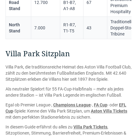
Road
12.700
B1-B7,
67
Premium
Stand
A1-A8
Hospitality
Traditionelle
North
R1-R7,
7.000
43
Doppel-Stock-
Stand
T1-T5
Tribüne
Villa Park Sitzplan
Villa Park, die traditionsreiche Heimat des Aston Villa Football Club,
zählt zu den berühmtesten Fußballstadien Englands. Mit 42.640
Sitzplätzen erleben die Villans hier seit 1897 ihre Spiele.
Als neutraler Spielort für 55 FA-Cup-Halbfinals – mehr als jedes
andere Stadion – ist Villa Park Legende im englischen Fußball.
Egal ob Premier League-,
Champions League
-,
FA Cup
- oder
EFL
Cup
-Spiele: Kenne den Villa Park Sitzplan, um
Aston Villa Tickets
mit dem perfekten Stadionerlebnis zu sichern.
In diesem Guide erfährst du alles zu
Villa Park Tickets
,
Sitzoptionen, Stimmung, Barrierefreiheit, Premium-Erlebnissen &