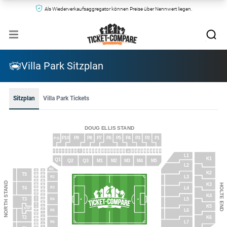
Als Wiederverkaufsaggregator können Preise über Nennwert liegen.
Villa Park Sitzplan
Sitzplan
Villa Park Tickets
DOUG ELLIS STAND
P5
P10
P9
P8
P6
P3
P7
P4
P2
P1
P11
11
21
31
27
22
20
29
32
26
30
28
33
23
34
25
9
17
14
24
12
10
19
16
18
13
15
1
2
4
8
3
7
6
5
L1
K1
Q1
Q2
Q3
M1
M4
M5
M2
M3
L2
R1
39
19
K2
38
18
T5
L3
R2
37
17
36
16
NORTH STAND
K3
35
HOLTE END
15
R3
34
T4
L4
14
33
13
32
12
K4
30/31
R4
T3
11
L5
10
28/29
9
K5
NSP
8
L6
R5
27
7
26
6
K6
T2
25
5
24
L7
R6
4
23
3
22