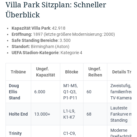
Villa Park Sitzplan: Schneller
Überblick
Kapazität Villa Park
: 42.918
Eröffnung:
1897 (letzte größere Modernisierung: 2000)
Safe Standing Bereiche
: 3.500
Standort:
Birmingham (Aston)
UEFA Stadion-Kategorie
: Kategorie 4
Ungef.
Ungef.
Tribüne
Blöcke
Details Trib
Kapazität
Reihen
Doug
M1-M5,
Zweistufig,
Ellis
6.000
Q1-Q3,
60
familienfreund
Stand
P1-P11
TV-Kamera-Bl
Lauteste
L1-L9,
Holte End
13.000+
68
Fankurve mit 
K1-K7
Standing
Moderne
Trinity
C1-C9,
Dreifachtribün