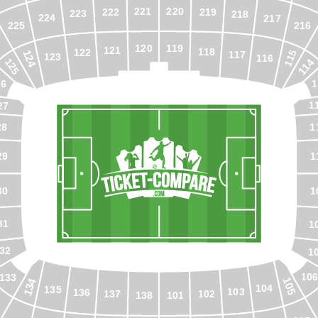
221
220
222
219
223
218
224
217
216
225
120
119
121
118
122
115
124
117
123
116
125
114
26
1
1
27
1
28
29
1
30
1
31
1
32
1
106
133
105
134
104
135
103
136
137
102
138
101