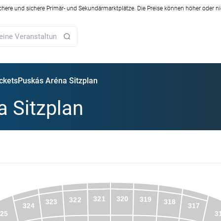
ichere und sichere Primär- und Sekundärmarktplätze. Die Preise können höher oder ni
ckets
Puskás Aréna Sitzplan
 Sitzplan
320
321
319
322
323
318
324
317
325
3