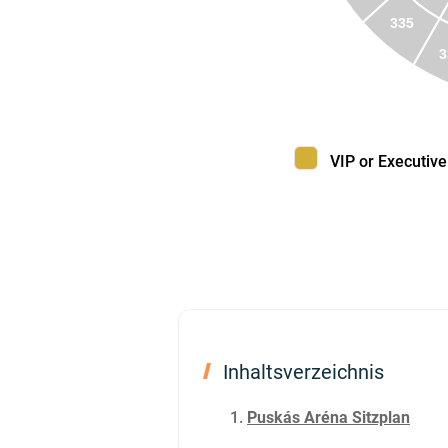
335
3
VIP or Executive B
VIP or Executive
Inhaltsverzeichnis
Puskás Aréna Sitzplan