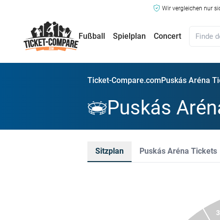
Wir vergleichen nur s
Fußball
Spielplan
Concert
Ticket-Compare.com
Puskás Aréna Ti
Puskás Aréna
Sitzplan
Puskás Aréna Tickets