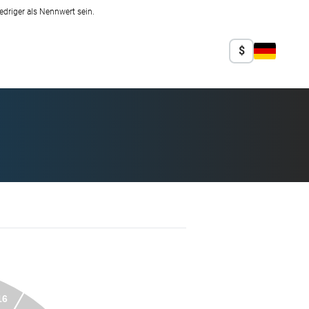
edriger als Nennwert sein.
$
16