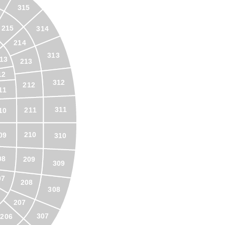
315
215
314
214
313
13
213
12
312
212
11
311
211
10
210
09
310
08
209
309
07
208
308
207
307
206