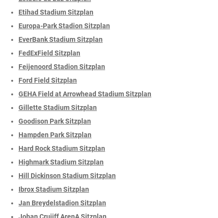
Etihad Stadium Sitzplan
Europa-Park Stadion Sitzplan
EverBank Stadium Sitzplan
FedExField Sitzplan
Feijenoord Stadion Sitzplan
Ford Field Sitzplan
GEHA Field at Arrowhead Stadium Sitzplan
Gillette Stadium Sitzplan
Goodison Park Sitzplan
Hampden Park Sitzplan
Hard Rock Stadium Sitzplan
Highmark Stadium Sitzplan
Hill Dickinson Stadium Sitzplan
Ibrox Stadium Sitzplan
Jan Breydelstadion Sitzplan
Johan Cruijff ArenA Sitzplan