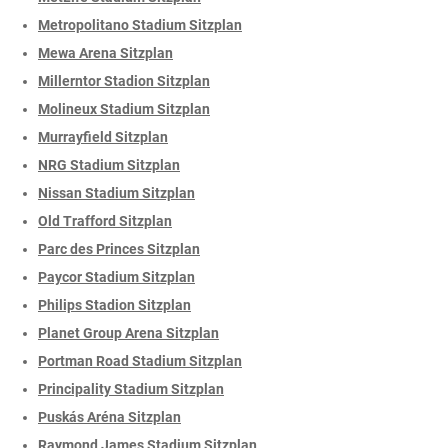
Metropolitano Stadium Sitzplan
Mewa Arena Sitzplan
Millerntor Stadion Sitzplan
Molineux Stadium Sitzplan
Murrayfield Sitzplan
NRG Stadium Sitzplan
Nissan Stadium Sitzplan
Old Trafford Sitzplan
Parc des Princes Sitzplan
Paycor Stadium Sitzplan
Philips Stadion Sitzplan
Planet Group Arena Sitzplan
Portman Road Stadium Sitzplan
Principality Stadium Sitzplan
Puskás Aréna Sitzplan
Raymond James Stadium Sitzplan