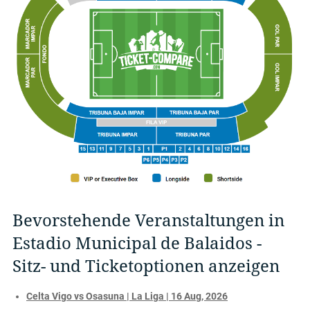
Bevorstehende Veranstaltungen in
Estadio Municipal de Balaidos -
Sitz- und Ticketoptionen anzeigen
Celta Vigo vs Osasuna | La Liga | 16 Aug, 2026