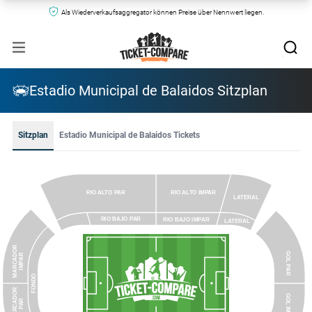
Als Wiederverkaufsaggregator können Preise über Nennwert liegen.
Estadio Municipal de Balaidos Sitzplan
Sitzplan
Estadio Municipal de Balaidos Tickets
RIO ALTO IMPAR
RIO ALTO PAR
LATERAL
RIO BAJO PAR
RIO BAJO IMPAR
LATERAL
MARCADOR
GOL PAR
IMPAR
FONDO
MARCADOR
GOL IMPAR
PAR