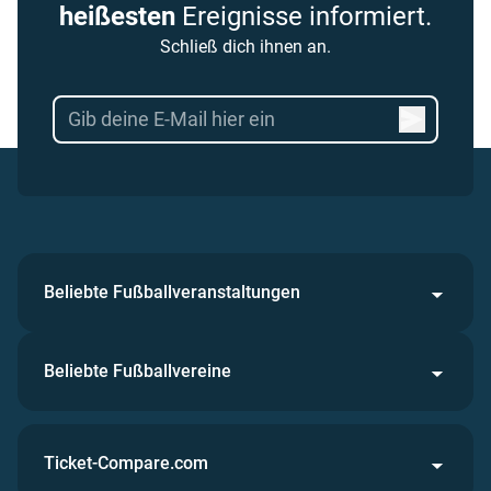
heißesten
Ereignisse informiert.
Schließ dich ihnen an.
Beliebte Fußballveranstaltungen
Beliebte Fußballvereine
Ticket-Compare.com