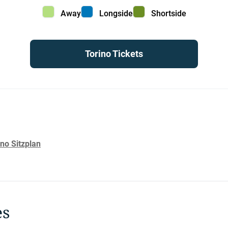
Away color
Longside color
Shortside color
Away
Longside
Shortside
Torino Tickets
no Sitzplan
es