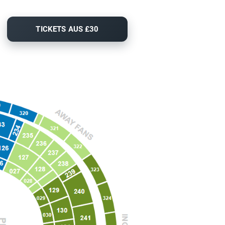
TICKETS AUS £30