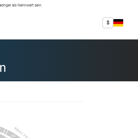
edriger als Nennwert sein.
$
an
AWAY FANS
0
321