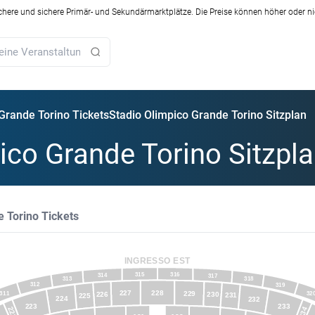
ichere und sichere Primär- und Sekundärmarktplätze. Die Preise können höher oder ni
Grande Torino Tickets
Stadio Olimpico Grande Torino Sitzplan
ico Grande Torino Sitzpl
e Torino Tickets
INGRESSO EST
315
316
314
317
313
318
312
319
228
227
229
311
230
226
32
231
225
224
232
223
233
234
222