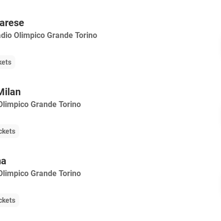
rarese
adio Olimpico Grande Torino
kets
Milan
Olimpico Grande Torino
ckets
ma
Olimpico Grande Torino
ckets