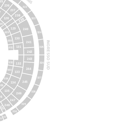
35
236
322
237
7
238
128
323
239
28
129
240
029
324
130
030
INGRESSO SUD
241
131
325
031
242
243
032
326
132
244
033
133
327
034
245
134
035
135
328
246
36
247
329
248
249
330
02
03