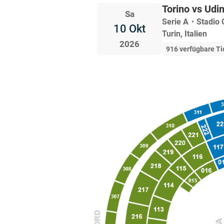
Torino vs Udi
Sa
Serie A
・
Stadio 
10 Okt
Turin, Italien
2026
916 verfügbare Ti