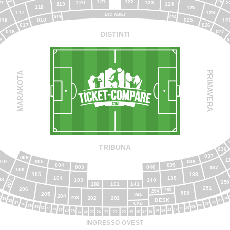
121
122
120
123
21
2
119
124
118
125
117
126
DIV. ABILI
024
019
025
018
116
12
017
026
027
016
DISTINTI
0
15
PRIMAVERA
MARAKOTA
TRIBUNA
036
037
006
1
038
107
005
004
039
040
003
137
106
138
105
104
139
08
103
140
207
250
101
102
141
251
206
253
254
252
205
245
204
0
203
202
201
04
39
DESK
05
38
06
37
CAB
07
36
08
35
09
34
10
33
32
11
31
12
13
30
14
29
15
28
16
27
17
26
18
25
19
24
22
20
23
INGRESSO OVEST