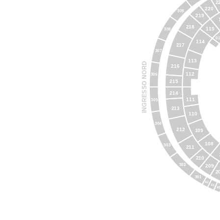
2
220
309
219
218
115
308
0
114
217
307
113
INGRESSO NORD
216
112
306
215
214
111
305
213
110
304
212
109
108
303
211
210
302
209
2
301
42
41
4