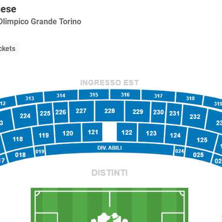
nese
Olimpico Grande Torino
ckets