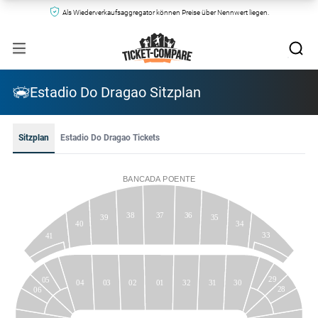
Als Wiederverkaufsaggregator können Preise über Nennwert liegen.
Estadio Do Dragao Sitzplan
Sitzplan
Estadio Do Dragao Tickets
BANCADA
POENTE
38
37
36
39
35
40
34
33
41
29
05
01
31
04
03
02
32
30
28
06