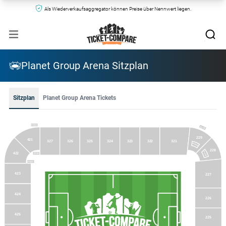
Als Wiederverkaufsaggregator können Preise über Nennwert liegen.
Planet Group Arena Sitzplan
Sitzplan
Planet Group Arena Tickets
RS432
RS238
229
421
321
327
326
325
324
323
322
RS229
228
RS228
422
RS421
RS422
423
227
424
226
425
225