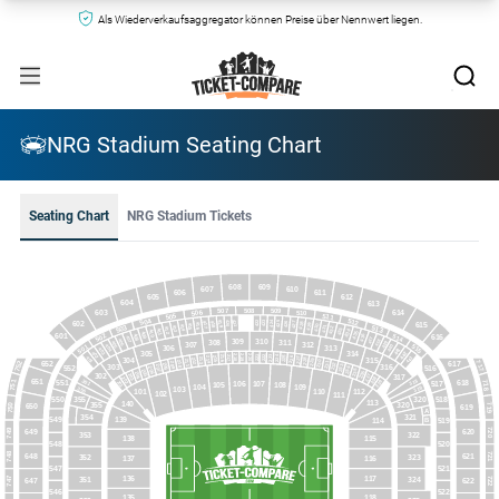
Als Wiederverkaufsaggregator können Preise über Nennwert liegen.
NRG Stadium Seating Chart
Seating Chart
NRG Stadium Tickets
608
609
607
610
606
611
605
612
604
613
508
507
509
614
603
506
510
505
511
504
512
421
423
422
420
424
419
425
418
426
602
417
427
615
416
428
415
429
414
430
503
513
431
413
432
412
433
411
434
410
409
435
601
502
514
408
436
616
407
437
309
310
406
438
308
311
405
439
307
312
501
515
404
440
306
313
403
441
402
305
314
442
221
219
222
218
220
223
217
224
216
225
215
401
443
226
214
227
213
304
315
228
212
229
211
230
210
717
752
617
652
231
209
208
232
316
303
233
207
516
552
234
206
235
205
236
204
302
203
237
317
238
202
651
301
318
618
751
551
718
201
239
517
106
107
105
108
104
109
319
356
103
101
110
112
102
111
320
518
550
355
113
140
355
320
719
750
650
619
A
354
321
549
139
114
B
519
720
749
649
620
353
322
138
115
548
520
748
721
648
621
352
323
137
116
547
521
136
117
747
722
351
324
647
622
546
522
135
118