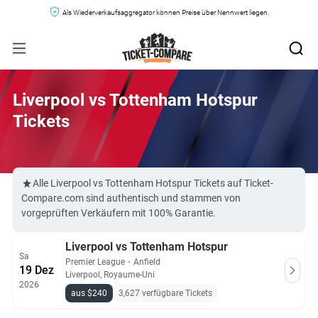
Als Wiederverkaufsaggregator können Preise über Nennwert liegen.
Liverpool vs Tottenham Hotspur
Tickets
Alle Liverpool vs Tottenham Hotspur Tickets auf Ticket-
Compare.com sind authentisch und stammen von
vorgeprüften Verkäufern mit 100% Garantie.
Liverpool vs Tottenham Hotspur
Sa
Premier League
・
Anfield
19 Dez
Liverpool, Royaume-Uni
2026
aus $240
3,627 verfügbare Tickets