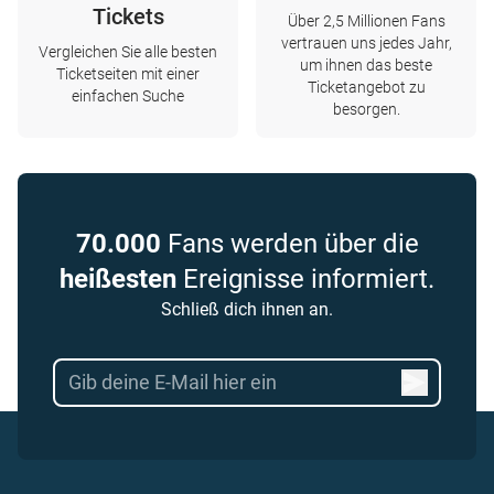
Tickets
Über 2,5 Millionen Fans
vertrauen uns jedes Jahr,
Vergleichen Sie alle besten
um ihnen das beste
Ticketseiten mit einer
Ticketangebot zu
einfachen Suche
besorgen.
70.000
Fans werden über die
heißesten
Ereignisse informiert.
Schließ dich ihnen an.