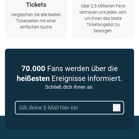
Tickets
Über 2,5 Millionen Fans
vertrauen uns jedes Jahr,
Vergleichen Sie alle besten
um ihnen das beste
Ticketseiten mit einer
Ticketangebot zu
einfachen Suche
besorgen.
70.000
Fans werden über die
heißesten
Ereignisse informiert.
Schließ dich ihnen an.