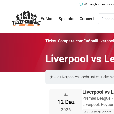
Wir vergleichen nur s
Fußball
Spielplan
Concert
Ticket-Compare.com
Fußball
Liverpool
Liverpool vs L
Alle Liverpool vs Leeds United Ticke
Liverpool vs 
Sa
Premier League
12 Dez
Liverpool, Royau
2026
4,064 verfügbare T