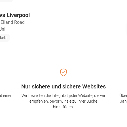
vs Liverpool
・
Elland Road
Uni
ckets
s
Nur sichere und sichere Websites
t einer
Wir bewerten die Integrität jeder Website, die wir
Über
empfehlen, bevor wir sie zu Ihrer Suche
Jah
hinzufügen.