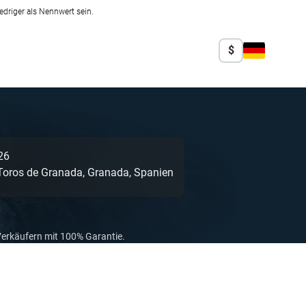
edriger als Nennwert sein.
$
26
Toros de Granada,
Granada,
Spanien
Verkäufern mit 100% Garantie.