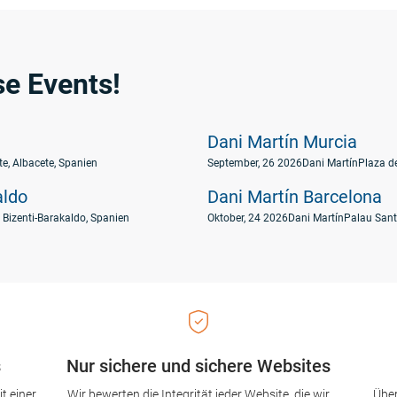
e Events!
Dani Martín Murcia
e, Albacete, Spanien
September, 26 2026
Dani Martín
Plaza d
aldo
Dani Martín Barcelona
 Bizenti-Barakaldo, Spanien
Oktober, 24 2026
Dani Martín
Palau Sant
s
Nur sichere und sichere Websites
t einer
Wir bewerten die Integrität jeder Website, die wir
Über