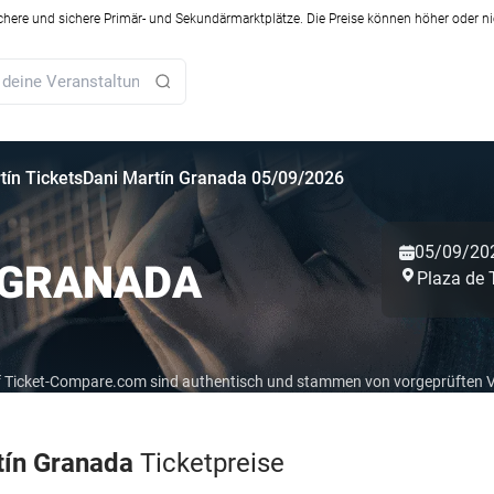
ichere und sichere Primär- und Sekundärmarktplätze. Die Preise können höher oder ni
tín Tickets
Dani Martín Granada 05/09/2026
05/09/20
 GRANADA
Plaza de 
auf Ticket-Compare.com sind authentisch und stammen von vorgeprüften 
tín Granada
Ticketpreise