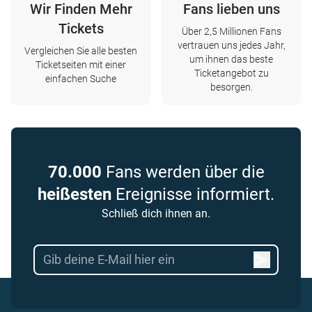
Wir Finden Mehr
Fans lieben uns
Tickets
Über 2,5 Millionen Fans
vertrauen uns jedes Jahr,
Vergleichen Sie alle besten
um ihnen das beste
Ticketseiten mit einer
Ticketangebot zu
einfachen Suche
besorgen.
70.000
Fans werden über die
heißesten
Ereignisse informiert.
Schließ dich ihnen an.