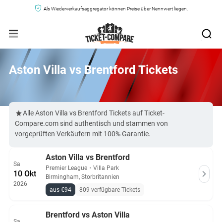
Als Wiederverkaufsaggregator können Preise über Nennwert liegen.
Aston Villa vs Brentford Tickets
Alle Aston Villa vs Brentford Tickets auf Ticket-
Compare.com sind authentisch und stammen von
vorgeprüften Verkäufern mit 100% Garantie.
Aston Villa vs Brentford
Sa
Premier League
・
Villa Park
10 Okt
Birmingham, Storbritannien
2026
aus €94
809 verfügbare Tickets
Brentford vs Aston Villa
Sa