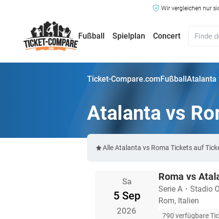
Wir vergleichen nur s
Fußball
Spielplan
Concert
Ticket-Compare.com
Fußball
Atalanta
Atalanta vs Ro
Alle Atalanta vs Roma Tickets auf Ti
Roma vs Atal
Sa
Serie A
・
Stadio O
5 Sep
Rom, Italien
2026
790 verfügbare Ti