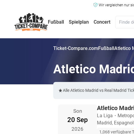
Wir vergleichen nur s
Fußball
Spielplan
Concert
Ticket-Compare.com
Fußball
Atletico 
Atletico Madri
Alle Atletico Madrid vs Real Madrid 
Atletico Madr
Son
La Liga
・
Metropo
20 Sep
Madrid, Espagnol
2026
1,068 verfügbare T