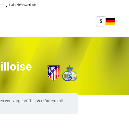
edriger als Nennwert sein.
$
illoise
men von vorgeprüften Verkäufern mit