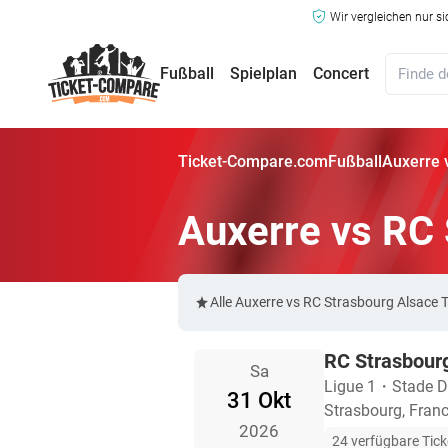
Wir vergleichen nur s
Fußball
Spielplan
Concert
Ticket-Compare.com
Fußball
Auxerre 
Auxerre vs RC 
Alle Auxerre vs RC Strasbourg Alsace
RC Strasbourg
Sa
Ligue 1
・
Stade D
31 Okt
Strasbourg, Franc
2026
24 verfügbare Tick