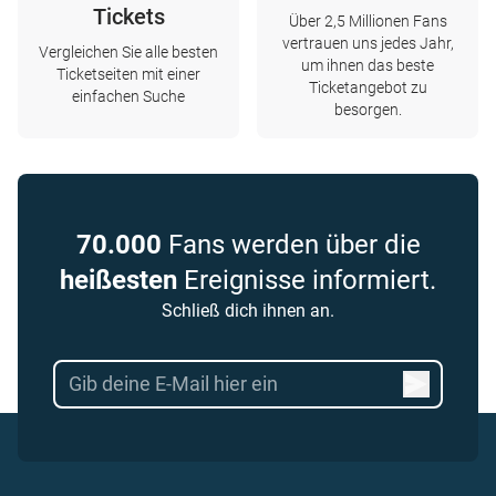
Tickets
Über 2,5 Millionen Fans
vertrauen uns jedes Jahr,
Vergleichen Sie alle besten
um ihnen das beste
Ticketseiten mit einer
Ticketangebot zu
einfachen Suche
besorgen.
70.000
Fans werden über die
heißesten
Ereignisse informiert.
Schließ dich ihnen an.