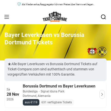
Als Wiederverkaufsaggregator können Preise über Nennwert liegen.
Bayer Leverkusen vs Borussia
Dortmund Tickets
Alle Bayer Leverkusen vs Borussia Dortmund Tickets auf
Ticket-Compare.com sind authentisch und stammen von
vorgeprüften Verkäufern mit 100% Garantie.
Borussia Dortmund vs Bayer Leverkusen
Sa
Bundesliga
・
Signal Iduna Park
28 Nov
Dortmund, Alemania
2026
aus €119
631 verfügbare Tickets