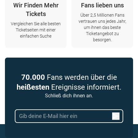
Wir Finden Mehr
Fans lieben uns
Tickets
Über 2,5 Millionen Fans
vertrauen uns jedes Jahr,
Vergleichen Sie alle besten
um ihnen das beste
Ticketseiten mit einer
Ticketangebot zu
einfachen Suche
besorgen.
70.000
Fans werden über die
heißesten
Ereignisse informiert.
Schließ dich ihnen an.