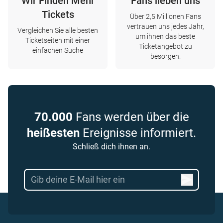
Wir Finden Mehr
Fans lieben uns
Tickets
Über 2,5 Millionen Fans
vertrauen uns jedes Jahr,
Vergleichen Sie alle besten
um ihnen das beste
Ticketseiten mit einer
Ticketangebot zu
einfachen Suche
besorgen.
70.000
Fans werden über die
heißesten
Ereignisse informiert.
Schließ dich ihnen an.