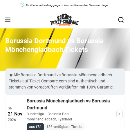
Als Wiederverkaufsaggregator können Preise über Nennwert liegen.
Borussia Dortmund vs Borussia
Mönchengladbach Tickets
Alle Borussia Dortmund vs Borussia Mönchengladbach
Tickets auf Ticket-Compare.com sind authentisch und
stammen von vorgeprüften Verkäufern mit 100% Garantie.
Borussia Mönchengladbach vs Borussia
Dortmund
Sa
21 Nov
Bundesliga
・
Borussia-Park
mönchengladbach, Tyskland
2026
aus €81
136 verfügbare Tickets