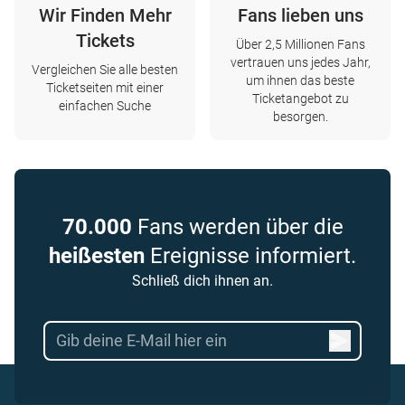
Wir Finden Mehr
Fans lieben uns
Tickets
Über 2,5 Millionen Fans
vertrauen uns jedes Jahr,
Vergleichen Sie alle besten
um ihnen das beste
Ticketseiten mit einer
Ticketangebot zu
einfachen Suche
besorgen.
70.000
Fans werden über die
heißesten
Ereignisse informiert.
Schließ dich ihnen an.