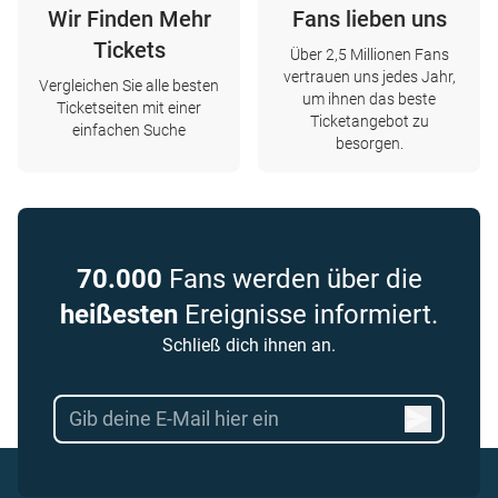
Wir Finden Mehr
Fans lieben uns
Tickets
Über 2,5 Millionen Fans
vertrauen uns jedes Jahr,
Vergleichen Sie alle besten
um ihnen das beste
Ticketseiten mit einer
Ticketangebot zu
einfachen Suche
besorgen.
70.000
Fans werden über die
heißesten
Ereignisse informiert.
Schließ dich ihnen an.