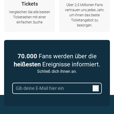
Tickets
Über 2,5 Millionen Fans
vertrauen uns jedes Jahr,
Vergleichen Sie alle besten
um ihnen das beste
Ticketseiten mit einer
Ticketangebot zu
einfachen Suche
besorgen.
70.000
Fans werden über die
heißesten
Ereignisse informiert.
Schließ dich ihnen an.