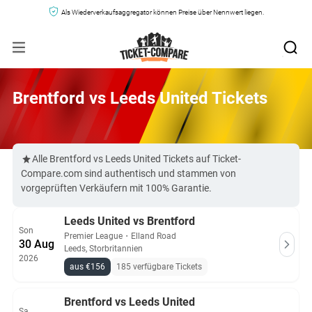
Als Wiederverkaufsaggregator können Preise über Nennwert liegen.
Brentford vs Leeds United Tickets
Alle Brentford vs Leeds United Tickets auf Ticket-
Compare.com sind authentisch und stammen von
vorgeprüften Verkäufern mit 100% Garantie.
Leeds United vs Brentford
Son
Premier League
・
Elland Road
30 Aug
Leeds, Storbritannien
2026
aus €156
185 verfügbare Tickets
Brentford vs Leeds United
Sa