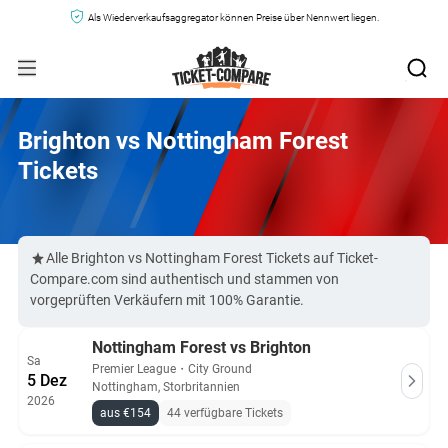
Als Wiederverkaufsaggregator können Preise über Nennwert liegen.
Brighton vs Nottingham Forest
Tickets
Alle Brighton vs Nottingham Forest Tickets auf Ticket-
Compare.com sind authentisch und stammen von
vorgeprüften Verkäufern mit 100% Garantie.
Nottingham Forest vs Brighton
Sa
Premier League
・
City Ground
5 Dez
Nottingham, Storbritannien
2026
aus €154
44 verfügbare Tickets