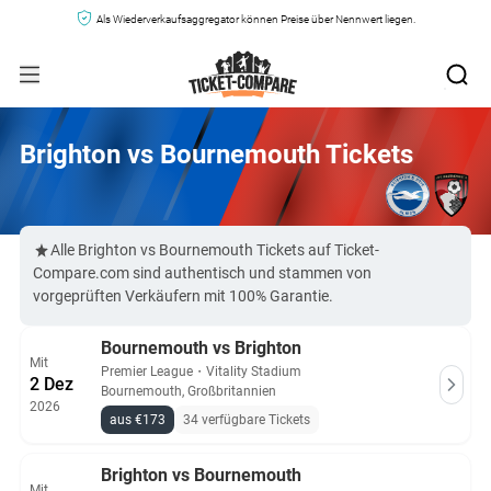
Als Wiederverkaufsaggregator können Preise über Nennwert liegen.
Brighton vs Bournemouth Tickets
Alle Brighton vs Bournemouth Tickets auf Ticket-
Compare.com sind authentisch und stammen von
vorgeprüften Verkäufern mit 100% Garantie.
Bournemouth vs Brighton
Mit
Premier League
・
Vitality Stadium
2 Dez
Bournemouth, Großbritannien
2026
aus €173
34 verfügbare Tickets
Brighton vs Bournemouth
Mit