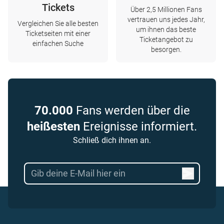
Tickets
Über 2,5 Millionen Fans
vertrauen uns jedes Jahr,
Vergleichen Sie alle besten
um ihnen das beste
Ticketseiten mit einer
Ticketangebot zu
einfachen Suche
besorgen.
70.000
Fans werden über die
heißesten
Ereignisse informiert.
Schließ dich ihnen an.