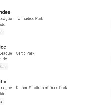
undee
 League
・
Tannadice Park
ido
ts
dee
 League
・
Celtic Park
nido
ckets
tic
 League
・
Kilmac Stadium at Dens Park
ido
ts