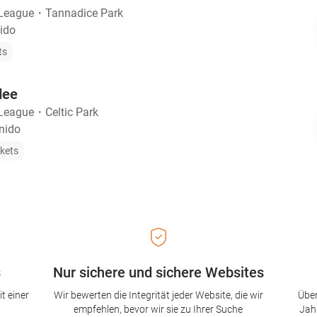
 League
・
Tannadice Park
ido
ts
dee
 League
・
Celtic Park
nido
ckets
s
Nur sichere und sichere Websites
t einer
Wir bewerten die Integrität jeder Website, die wir
Über
empfehlen, bevor wir sie zu Ihrer Suche
Jah