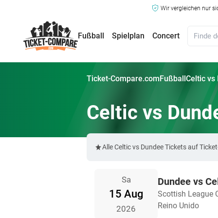
Wir vergleichen nur s
Fußball
Spielplan
Concert
Ticket-Compare.com
Fußball
Celtic vs
Celtic vs Dund
Alle Celtic vs Dundee Tickets auf Ti
Sa
Dundee vs Cel
15 Aug
Scottish League 
Reino Unido
2026