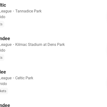
tic
 League
・
Tannadice Park
ido
ts
undee
 League
・
Kilmac Stadium at Dens Park
ido
ts
dee
 League
・
Celtic Park
nido
ckets
undee