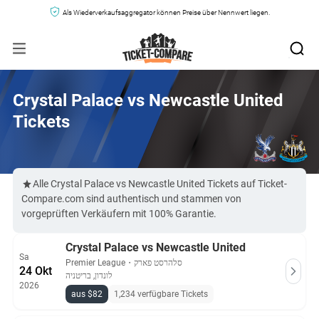
Als Wiederverkaufsaggregator können Preise über Nennwert liegen.
Crystal Palace vs Newcastle United
Tickets
Alle Crystal Palace vs Newcastle United Tickets auf Ticket-
Compare.com sind authentisch und stammen von
vorgeprüften Verkäufern mit 100% Garantie.
Crystal Palace vs Newcastle United
Sa
Premier League
・
סלהרסט פארק
24 Okt
לונדון, בריטניה
2026
aus $82
1,234 verfügbare Tickets