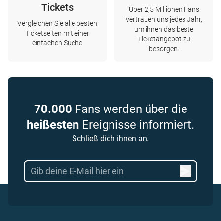
Tickets
Über 2,5 Millionen Fans
vertrauen uns jedes Jahr,
Vergleichen Sie alle besten
um ihnen das beste
Ticketseiten mit einer
Ticketangebot zu
einfachen Suche
besorgen.
70.000
Fans werden über die
heißesten
Ereignisse informiert.
Schließ dich ihnen an.