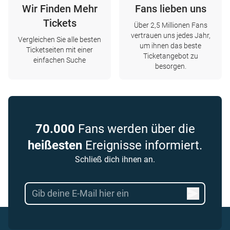
Wir Finden Mehr
Fans lieben uns
Tickets
Über 2,5 Millionen Fans
vertrauen uns jedes Jahr,
Vergleichen Sie alle besten
um ihnen das beste
Ticketseiten mit einer
Ticketangebot zu
einfachen Suche
besorgen.
70.000
Fans werden über die
heißesten
Ereignisse informiert.
Schließ dich ihnen an.