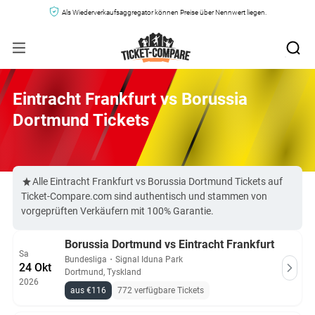
Als Wiederverkaufsaggregator können Preise über Nennwert liegen.
Eintracht Frankfurt vs Borussia
Dortmund Tickets
Alle Eintracht Frankfurt vs Borussia Dortmund Tickets auf
Ticket-Compare.com sind authentisch und stammen von
vorgeprüften Verkäufern mit 100% Garantie.
Borussia Dortmund vs Eintracht Frankfurt
Sa
Bundesliga
・
Signal Iduna Park
24 Okt
Dortmund, Tyskland
2026
aus €116
772 verfügbare Tickets