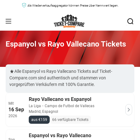
Als Wiederverkaufsaggregator können Preise über Nennwert liegen.
Espanyol vs Rayo Vallecano Tickets
Alle Espanyol vs Rayo Vallecano Tickets auf Ticket-
Compare.com sind authentisch und stammen von
vorgeprüften Verkäufern mit 100% Garantie.
Rayo Vallecano vs Espanyol
Mit
La Liga
・
Campo de Futbol de Vallecas
16 Sep
Madrid, Espagnol
2026
aus €159
66 verfügbare Tickets
Espanyol vs Rayo Vallecano
Son